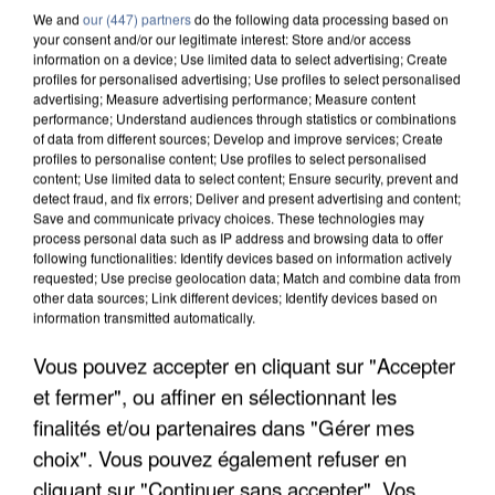
We and
our (447) partners
do the following data processing based on
Le Chant Des Sirenes
your consent and/or our legitimate interest: Store and/or access
information on a device; Use limited data to select advertising; Create
profiles for personalised advertising; Use profiles to select personalised
advertising; Measure advertising performance; Measure content
CHANGER DE ZONE
performance; Understand audiences through statistics or combinations
of data from different sources; Develop and improve services; Create
profiles to personalise content; Use profiles to select personalised
content; Use limited data to select content; Ensure security, prevent and
detect fraud, and fix errors; Deliver and present advertising and content;
Save and communicate privacy choices. These technologies may
process personal data such as IP address and browsing data to offer
following functionalities: Identify devices based on information actively
requested; Use precise geolocation data; Match and combine data from
VOTRE HOROSCOPE
other data sources; Link different devices; Identify devices based on
information transmitted automatically.
Vous pouvez accepter en cliquant sur "Accepter
et fermer", ou affiner en sélectionnant les
finalités et/ou partenaires dans "Gérer mes
choix". Vous pouvez également refuser en
cliquant sur "Continuer sans accepter". Vos