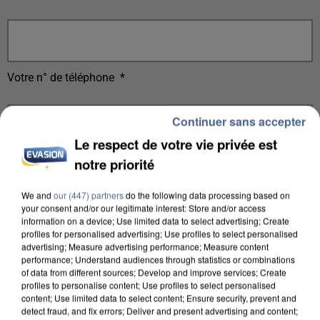
Votre n° de téléphone
*
Continuer sans accepter
Le respect de votre vie privée est
notre priorité
Votre message
*
We and
our (447) partners
do the following data processing based on
your consent and/or our legitimate interest: Store and/or access
information on a device; Use limited data to select advertising; Create
profiles for personalised advertising; Use profiles to select personalised
advertising; Measure advertising performance; Measure content
performance; Understand audiences through statistics or combinations
of data from different sources; Develop and improve services; Create
Taille maximum : 500 caractères
profiles to personalise content; Use profiles to select personalised
Votre CV
content; Use limited data to select content; Ensure security, prevent and
detect fraud, and fix errors; Deliver and present advertising and content;