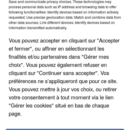
Save and communicate privacy choices. These technologies may
process personal data such as IP address and browsing data to offer
following functionalities: Identify devices based on information actively
requested; Use precise geolocation data; Match and combine data from
L'upload de fichier est limité à 2Mo pour les images et PDF et 5Mo pour les
other data sources; Link different devices; Identify devices based on
audios.
information transmitted automatically.
Votre lettre de motivation
Vous pouvez accepter en cliquant sur "Accepter
et fermer", ou affiner en sélectionnant les
finalités et/ou partenaires dans "Gérer mes
L'upload de fichier est limité à 2Mo pour les images et PDF et 5Mo pour les
audios.
choix". Vous pouvez également refuser en
cliquant sur "Continuer sans accepter". Vos
préférences ne s'appliqueront que pour ce site.
Vous pouvez mettre à jour vos choix, ou retirer
Envoyer la candidature
votre consentement à tout moment via le lien
"Gérer les cookies" situé en bas de chaque
page.
RÉCEMMENT DIFFUSÉ