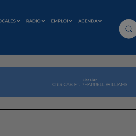
OCALES
RADIO
EMPLOI
AGENDA
Liar Liar
CRIS CAB FT. PHARRELL WILLIAMS