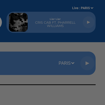
Live :
PARIS
Liar Liar
CRIS CAB FT. PHARRELL
WILLIAMS
PARIS