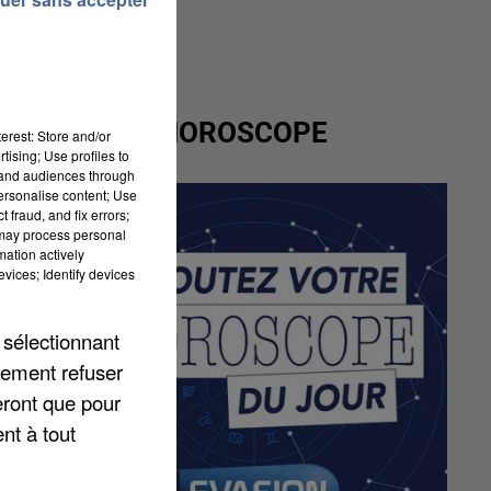
VOTRE HOROSCOPE
erest: Store and/or
tising; Use profiles to
tand audiences through
personalise content; Use
 fraud, and fix errors;
 may process personal
mation actively
vices; Identify devices
 sélectionnant
lement refuser
eront que pour
nt à tout