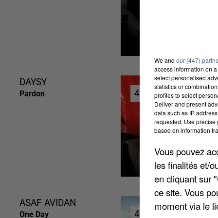
We and
our (447) partn
access information on a 
select personalised ad
DAYSY
statistics or combinatio
4h47
4h47
Pardon
profiles to select person
Deliver and present adv
data such as IP address 
requested; Use precise g
based on information tra
Vous pouvez acce
les finalités et
en cliquant sur 
ce site. Vous po
ASAF AVIDAN
moment via le li
4h40
4h40
One Day