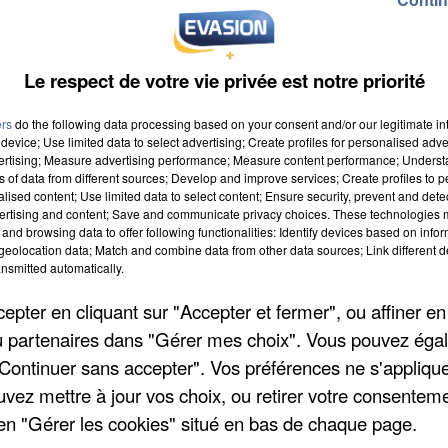
Le respect de votre vie privée est notre priorité
ers
do the following data processing based on your consent and/or our legitimate int
device; Use limited data to select advertising; Create profiles for personalised adver
vertising; Measure advertising performance; Measure content performance; Unders
DJO
ns of data from different sources; Develop and improve services; Create profiles to 
4h44
4h44
End Of Beginning
alised content; Use limited data to select content; Ensure security, prevent and detect
ertising and content; Save and communicate privacy choices. These technologies
and browsing data to offer following functionalities: Identify devices based on infor
eolocation data; Match and combine data from other data sources; Link different de
nsmitted automatically.
pter en cliquant sur "Accepter et fermer", ou affiner en
/ou partenaires dans "Gérer mes choix". Vous pouvez éga
"Continuer sans accepter". Vos préférences ne s'appliqu
uvez mettre à jour vos choix, ou retirer votre consenteme
KATSEYE
en "Gérer les cookies" situé en bas de chaque page.
4h37
4h37
Gabriela