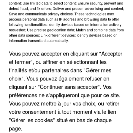
content; Use limited data to select content; Ensure security, prevent and
Taille maximum : 500 caractères
detect fraud, and fix errors; Deliver and present advertising and content;
Save and communicate privacy choices. These technologies may
Votre CV
process personal data such as IP address and browsing data to offer
following functionalities: Identify devices based on information actively
requested; Use precise geolocation data; Match and combine data from
other data sources; Link different devices; Identify devices based on
information transmitted automatically.
L'upload de fichier est limité à 2Mo pour les images et PDF et 5Mo pour les
audios.
Vous pouvez accepter en cliquant sur "Accepter
Votre lettre de motivation
et fermer", ou affiner en sélectionnant les
finalités et/ou partenaires dans "Gérer mes
choix". Vous pouvez également refuser en
L'upload de fichier est limité à 2Mo pour les images et PDF et 5Mo pour les
cliquant sur "Continuer sans accepter". Vos
audios.
préférences ne s'appliqueront que pour ce site.
Vous pouvez mettre à jour vos choix, ou retirer
votre consentement à tout moment via le lien
Envoyer la candidature
"Gérer les cookies" situé en bas de chaque
page.