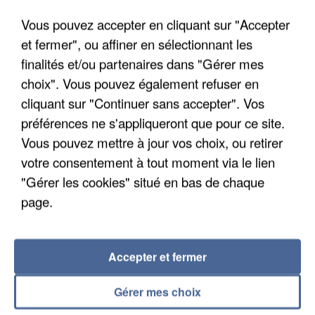
L'upload de fichier est limité à 2Mo pour les images et PDF et 5Mo pour les
audios.
Vous pouvez accepter en cliquant sur "Accepter
et fermer", ou affiner en sélectionnant les
finalités et/ou partenaires dans "Gérer mes
Envoyer la candidature
choix". Vous pouvez également refuser en
cliquant sur "Continuer sans accepter". Vos
préférences ne s'appliqueront que pour ce site.
Vous pouvez mettre à jour vos choix, ou retirer
votre consentement à tout moment via le lien
RÉCEMMENT DIFFUSÉ
"Gérer les cookies" situé en bas de chaque
page.
VIANNEY
DJO
23h09
23h09
23h06
23h06
Beau Papa
End Of Beginning
Accepter et fermer
AMEL BENT
SHAKIRA
Gérer mes choix
23h02
23h02
23h00
23h00
Le Chant Des
Dai Dai
Colombes