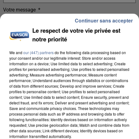
Votre message
*
Continuer sans accepter
Le respect de votre vie privée est
notre priorité
We and
our (447) partners
do the following data processing based on
your consent and/or our legitimate interest: Store and/or access
Taille maximum : 500 caractères
information on a device; Use limited data to select advertising; Create
Votre CV
profiles for personalised advertising; Use profiles to select personalised
advertising; Measure advertising performance; Measure content
performance; Understand audiences through statistics or combinations
of data from different sources; Develop and improve services; Create
profiles to personalise content; Use profiles to select personalised
L'upload de fichier est limité à 2Mo pour les images et PDF et 5Mo pour les
content; Use limited data to select content; Ensure security, prevent and
audios.
detect fraud, and fix errors; Deliver and present advertising and content;
Save and communicate privacy choices. These technologies may
Votre lettre de motivation
process personal data such as IP address and browsing data to offer
following functionalities: Identify devices based on information actively
requested; Use precise geolocation data; Match and combine data from
other data sources; Link different devices; Identify devices based on
information transmitted automatically.