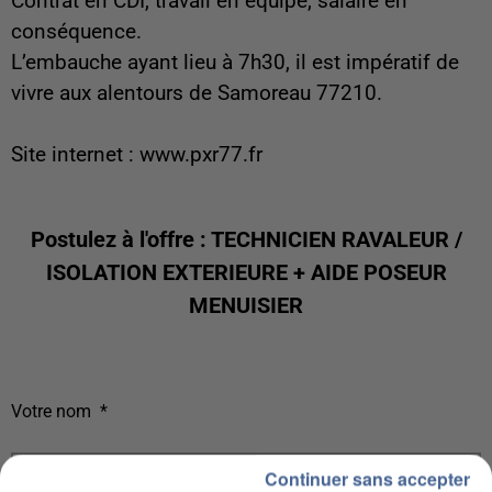
Contrat en CDI, travail en équipe, salaire en
conséquence.
L’embauche ayant lieu à 7h30, il est impératif de
vivre aux alentours de Samoreau 77210.
Site internet : www.pxr77.fr
Postulez à l'offre : TECHNICIEN RAVALEUR /
ISOLATION EXTERIEURE + AIDE POSEUR
MENUISIER
Votre nom
*
Continuer sans accepter