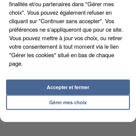
finalités et/ou partenaires dans "Gérer mes
Votre CV
choix". Vous pouvez également refuser en
cliquant sur "Continuer sans accepter". Vos
préférences ne s'appliqueront que pour ce site.
L'upload de fichier est limité à 2Mo pour les images et PDF et 5Mo pour les
Vous pouvez mettre à jour vos choix, ou retirer
audios.
votre consentement à tout moment via le lien
Votre lettre de motivation
"Gérer les cookies" situé en bas de chaque
page.
L'upload de fichier est limité à 2Mo pour les images et PDF et 5Mo pour les
audios.
Accepter et fermer
Gérer mes choix
Envoyer la candidature