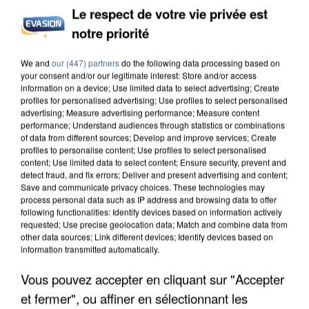
Le respect de votre vie privée est
notre priorité
Votre e-mail
*
We and
our (447) partners
do the following data processing based on
your consent and/or our legitimate interest: Store and/or access
information on a device; Use limited data to select advertising; Create
profiles for personalised advertising; Use profiles to select personalised
advertising; Measure advertising performance; Measure content
Votre n° de téléphone
*
performance; Understand audiences through statistics or combinations
of data from different sources; Develop and improve services; Create
profiles to personalise content; Use profiles to select personalised
content; Use limited data to select content; Ensure security, prevent and
detect fraud, and fix errors; Deliver and present advertising and content;
Save and communicate privacy choices. These technologies may
Votre message
*
process personal data such as IP address and browsing data to offer
following functionalities: Identify devices based on information actively
requested; Use precise geolocation data; Match and combine data from
other data sources; Link different devices; Identify devices based on
information transmitted automatically.
Vous pouvez accepter en cliquant sur "Accepter
et fermer", ou affiner en sélectionnant les
Taille maximum : 500 caractères