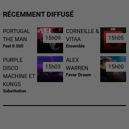
RÉCEMMENT DIFFUSÉ
PORTUGAL
CORNEILLE &
15h09
15h09
15h05
15h05
THE MAN
VITAA
Feel It Still
Ensemble
PURPLE
ALEX
15h03
15h03
15h00
15h00
DISCO
WARREN
Fever Dream
MACHINE ET
KUNGS
Substitution