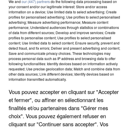
We and
our (447) partners
do the following data processing based on
your consent and/or our legitimate interest: Store and/or access
Votre n° de téléphone
*
information on a device; Use limited data to select advertising; Create
profiles for personalised advertising; Use profiles to select personalised
advertising; Measure advertising performance; Measure content
performance; Understand audiences through statistics or combinations
of data from different sources; Develop and improve services; Create
profiles to personalise content; Use profiles to select personalised
content; Use limited data to select content; Ensure security, prevent and
Votre message
*
detect fraud, and fix errors; Deliver and present advertising and content;
Save and communicate privacy choices. These technologies may
process personal data such as IP address and browsing data to offer
following functionalities: Identify devices based on information actively
requested; Use precise geolocation data; Match and combine data from
other data sources; Link different devices; Identify devices based on
information transmitted automatically.
Taille maximum : 500 caractères
Vous pouvez accepter en cliquant sur "Accepter
Votre CV
et fermer", ou affiner en sélectionnant les
finalités et/ou partenaires dans "Gérer mes
choix". Vous pouvez également refuser en
cliquant sur "Continuer sans accepter". Vos
L'upload de fichier est limité à 2Mo pour les images et PDF et 5Mo pour les