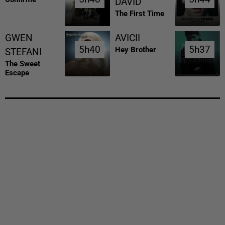
DAVID
The First Time
GWEN
AVICII
5h40
5h40
5h37
5h37
Hey Brother
STEFANI
The Sweet
Escape