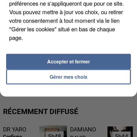
audios.
préférences ne s'appliqueront que pour ce site.
Votre lettre de motivation
Vous pouvez mettre à jour vos choix, ou retirer
votre consentement à tout moment via le lien
"Gérer les cookies" situé en bas de chaque
page.
L'upload de fichier est limité à 2Mo pour les images et PDF et 5Mo pour les
audios.
Accepter et fermer
Envoyer la candidature
Gérer mes choix
RÉCEMMENT DIFFUSÉ
DR YARO
DAMIANO
5h48
5h48
5h44
5h44
Confirme