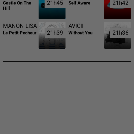
21h45
21h45
21h42
21h42
Castle On The
Self Aware
Hill
MANON LISA
AVICII
21h39
21h39
21h36
21h36
Le Petit Pecheur
Without You