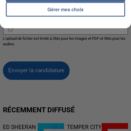
audios.
Gérer mes choix
Votre lettre de motivation
L'upload de fichier est limité à 2Mo pour les images et PDF et 5Mo pour les
audios.
Envoyer la candidature
RÉCEMMENT DIFFUSÉ
ED SHEERAN
TEMPER CITY