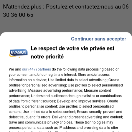
N'attendez plus : Postulez et contactez-nous au 06
30 36 00 65
Continuer sans accepter
Postulez à l'offre : Préparateur de commandes
Le respect de votre vie privée est
notre priorité
We and
our (447) partners
do the following data processing based on
your consent and/or our legitimate interest: Store and/or access
Votre nom
*
information on a device; Use limited data to select advertising; Create
profiles for personalised advertising; Use profiles to select personalised
advertising; Measure advertising performance; Measure content
performance; Understand audiences through statistics or combinations
of data from different sources; Develop and improve services; Create
profiles to personalise content; Use profiles to select personalised
Votre e-mail
*
content; Use limited data to select content; Ensure security, prevent and
detect fraud, and fix errors; Deliver and present advertising and content;
Save and communicate privacy choices. These technologies may
process personal data such as IP address and browsing data to offer