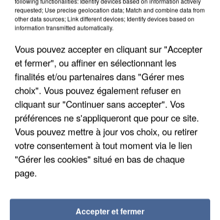
following functionalities: Identify devices based on information actively
requested; Use precise geolocation data; Match and combine data from
other data sources; Link different devices; Identify devices based on
Votre n° de téléphone
*
information transmitted automatically.
Vous pouvez accepter en cliquant sur "Accepter
et fermer", ou affiner en sélectionnant les
finalités et/ou partenaires dans "Gérer mes
Votre message
*
choix". Vous pouvez également refuser en
cliquant sur "Continuer sans accepter". Vos
préférences ne s'appliqueront que pour ce site.
Vous pouvez mettre à jour vos choix, ou retirer
votre consentement à tout moment via le lien
"Gérer les cookies" situé en bas de chaque
Taille maximum : 500 caractères
page.
Votre CV
Accepter et fermer
L'upload de fichier est limité à 2Mo pour les images et PDF et 5Mo pour les