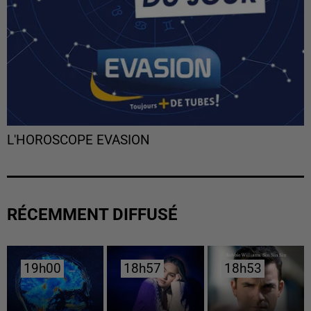
L'HOROSCOPE EVASION
RÉCEMMENT DIFFUSÉ
19h00
19h00
18h57
18h57
18h53
18h53