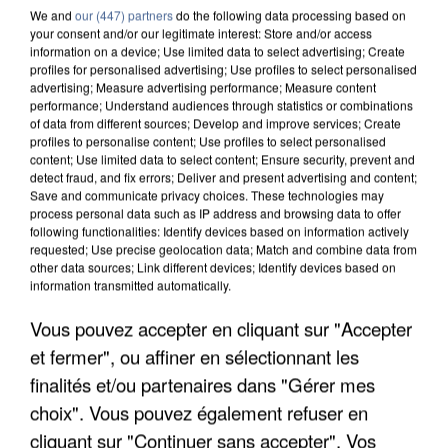
DAB+
BERNAY
:
We and
our (447) partners
do the following data processing based on
your consent and/or our legitimate interest: Store and/or access
DAB+
ÉVREUX
:
information on a device; Use limited data to select advertising; Create
DAB+
PONT-AUDEMER
:
profiles for personalised advertising; Use profiles to select personalised
advertising; Measure advertising performance; Measure content
DAB+
VERNON
:
performance; Understand audiences through statistics or combinations
of data from different sources; Develop and improve services; Create
OISE
profiles to personalise content; Use profiles to select personalised
content; Use limited data to select content; Ensure security, prevent and
DAB+
BEAUVAIS
:
detect fraud, and fix errors; Deliver and present advertising and content;
Save and communicate privacy choices. These technologies may
DAB+
COMPIEGNE
:
process personal data such as IP address and browsing data to offer
PARIS
following functionalities: Identify devices based on information actively
requested; Use precise geolocation data; Match and combine data from
other data sources; Link different devices; Identify devices based on
DAB+
ILE-DE-FRANCE
:
information transmitted automatically.
SEINE-MARITIME
Vous pouvez accepter en cliquant sur "Accepter
DAB+
EU
:
et fermer", ou affiner en sélectionnant les
DAB+
LE HAVRE
:
finalités et/ou partenaires dans "Gérer mes
DAB+
ROUEN
:
choix". Vous pouvez également refuser en
DAB+
YVETOT
:
cliquant sur "Continuer sans accepter". Vos