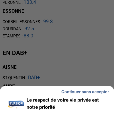
103.4
PERONNE
:
ESSONNE
99.3
CORBEIL ESSONNES
:
92.5
DOURDAN
:
88.0
ETAMPES
:
EN DAB+
AISNE
DAB+
ST-QUENTIN
:
AUBE
Continuer sans accepter
DAB+
TROYES
:
Le respect de votre vie privée est
EURE
notre priorité