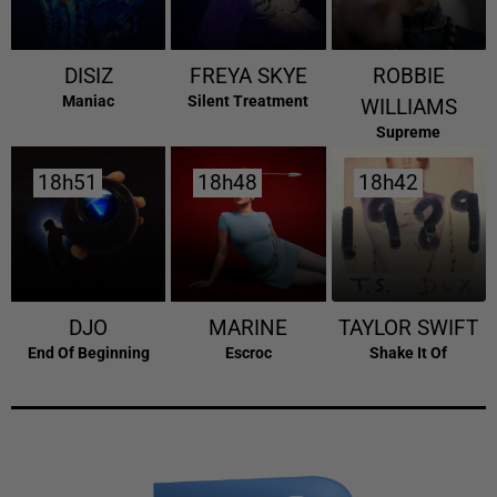
DISIZ
FREYA SKYE
ROBBIE
Maniac
Silent Treatment
WILLIAMS
Supreme
18h51
18h51
18h48
18h48
18h42
18h42
DJO
MARINE
TAYLOR SWIFT
End Of Beginning
Escroc
Shake It Of