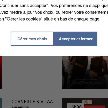
"Continuer sans accepter". Vos préférences ne s'appliqu
uvez mettre à jour vos choix, ou retirer votre consenteme
en "Gérer les cookies" situé en bas de chaque page.
Gérer mes choix
Accepter et fermer
JUNGELI ET EMMA
16h18
16h18
Juste Un Peu
CORNEILLE & VITAA
16h06
16h06
Ensemble