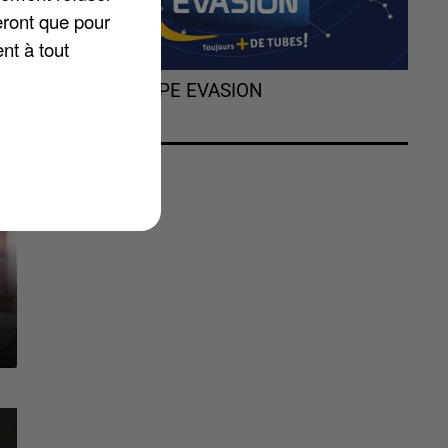
eront que pour
nt à tout
L'HOROSCOPE EVASION