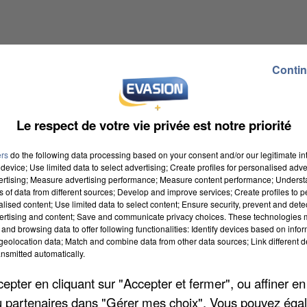
Contin
TAYLOR SWIFT
16h31
16h31
The Fate Of Ophelia
Le respect de votre vie privée est notre priorité
ers
do the following data processing based on your consent and/or our legitimate int
device; Use limited data to select advertising; Create profiles for personalised adver
vertising; Measure advertising performance; Measure content performance; Unders
ns of data from different sources; Develop and improve services; Create profiles to 
alised content; Use limited data to select content; Ensure security, prevent and detect
ertising and content; Save and communicate privacy choices. These technologies
and browsing data to offer following functionalities: Identify devices based on infor
eolocation data; Match and combine data from other data sources; Link different de
nsmitted automatically.
RIHANNA
16h24
16h24
Disturbia
pter en cliquant sur "Accepter et fermer", ou affiner en
/ou partenaires dans "Gérer mes choix". Vous pouvez éga