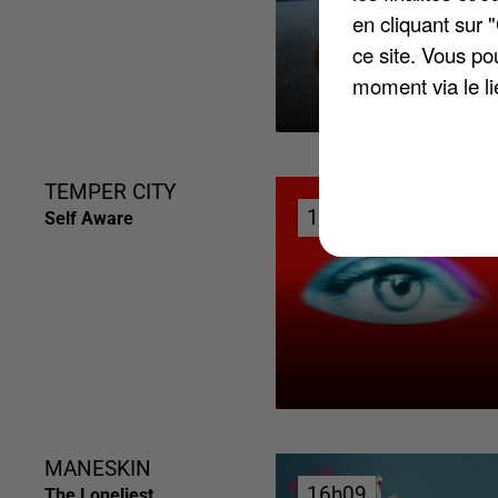
en cliquant sur 
ce site. Vous po
moment via le li
TEMPER CITY
16h21
16h21
Self Aware
MANESKIN
16h09
16h09
The Loneliest