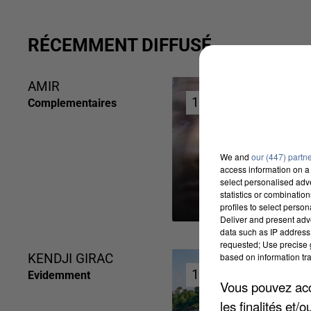
RÉCEMMENT DIFFUSÉ
AMIR
16h35
16h35
Complementaires
We and
our (447) partn
access information on a 
select personalised ad
statistics or combinatio
profiles to select person
Deliver and present adv
data such as IP address 
requested; Use precise g
based on information tra
KENDJI GIRAC
16h28
16h28
Evidemment
Vous pouvez acce
les finalités et