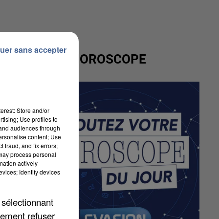
uer sans accepter
VOTRE HOROSCOPE
erest: Store and/or
tising; Use profiles to
tand audiences through
personalise content; Use
 fraud, and fix errors;
 may process personal
mation actively
vices; Identify devices
 sélectionnant
lement refuser