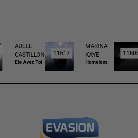
ADELE
MARINA
11h17
11h17
11h0
11h0
CASTILLON
KAYE
Ete Avec Toi
Homeless