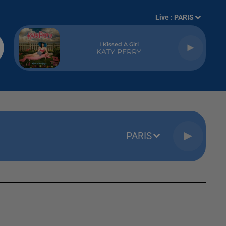
Live :
PARIS
I Kissed A Girl
KATY PERRY
PARIS