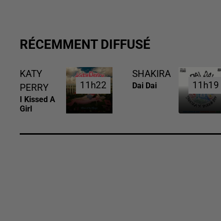
RÉCEMMENT DIFFUSÉ
KATY
SHAKIRA
11h22
11h22
11h19
11h19
Dai Dai
PERRY
I Kissed A
Girl