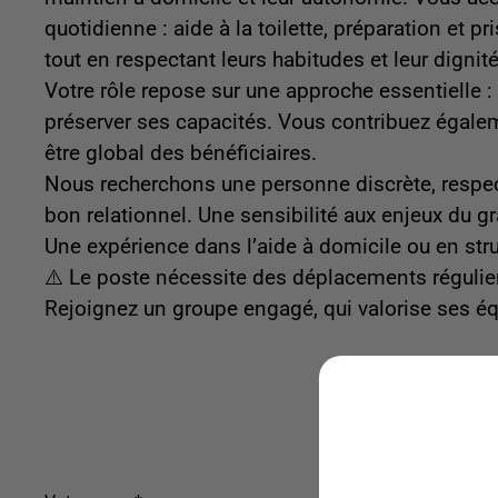
quotidienne : aide à la toilette, préparation et p
tout en respectant leurs habitudes et leur dignité
Votre rôle repose sur une approche essentielle : 
préserver ses capacités. Vous contribuez égaleme
être global des bénéficiaires.
Nous recherchons une personne discrète, respect
bon relationnel. Une sensibilité aux enjeux du g
Une expérience dans l’aide à domicile ou en str
⚠️ Le poste nécessite des déplacements réguliers
Rejoignez un groupe engagé, qui valorise ses éq
Postulez à l'o