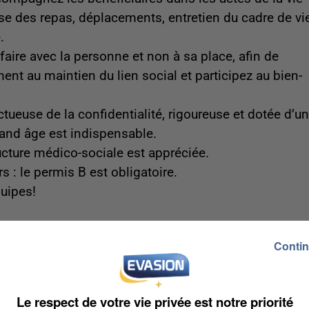
rise des repas, déplacements, entretien du cadre de vie
.
faire avec la personne et non à sa place, afin de
nt au maintien du lien social et participez au bien-
ueuse de la confidentialité, rigoureuse et dotée d’un
rand âge est indispensable.
ucture médico-sociale est appréciée.
 : le permis B est obligatoire.
uipes!
ffre : Aide à domicile
Contin
Le respect de votre vie privée est notre priorité