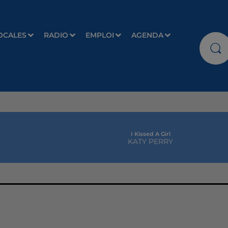
OCALES
RADIO
EMPLOI
AGENDA
I Kissed A Girl
KATY PERRY