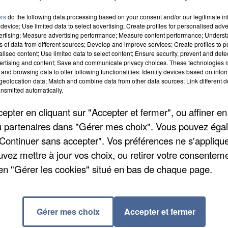
ers
do the following data processing based on your consent and/or our legitimate int
device; Use limited data to select advertising; Create profiles for personalised adver
vertising; Measure advertising performance; Measure content performance; Unders
ns of data from different sources; Develop and improve services; Create profiles to 
alised content; Use limited data to select content; Ensure security, prevent and detect
ertising and content; Save and communicate privacy choices. These technologies
and browsing data to offer following functionalities: Identify devices based on infor
eolocation data; Match and combine data from other data sources; Link different de
nsmitted automatically.
pter en cliquant sur "Accepter et fermer", ou affiner en
/ou partenaires dans "Gérer mes choix". Vous pouvez éga
"Continuer sans accepter". Vos préférences ne s'appliqu
uvez mettre à jour vos choix, ou retirer votre consenteme
en "Gérer les cookies" situé en bas de chaque page.
Gérer mes choix
Accepter et fermer