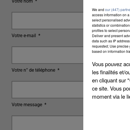
Votre nom
*
We and
our (447) partn
access information on a 
select personalised ad
statistics or combinatio
profiles to select person
Votre e-mail
*
Deliver and present adv
data such as IP address 
requested; Use precise g
based on information tra
Vous pouvez acce
Votre n° de téléphone
*
les finalités et
en cliquant sur 
ce site. Vous po
moment via le li
Votre message
*