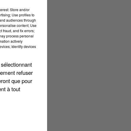
erest: Store and/or
tising; Use profiles to
tand audiences through
personalise content; Use
 fraud, and fix errors;
 may process personal
mation actively
vices; Identify devices
 sélectionnant
lement refuser
eront que pour
nt à tout