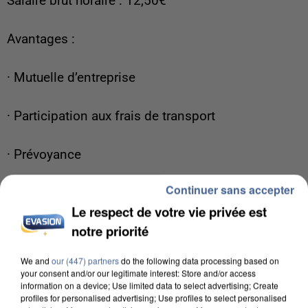
Salaire brut horaire : 12,50€
Avantages :
· Mutuelle d’entreprise
· Participation aux frais de transport
· Prévoyance
Continuer sans accepter
Pour postuler : www.idealnounou.com ou 01 69
Le respect de votre vie privée est
21 84 20
notre priorité
We and
our (447) partners
do the following data processing based on
Postulez à l'offre : Garde d'enfants H/F à
your consent and/or our legitimate interest: Store and/or access
Champcueil ( 91750), CDD temps partiel 12h par
information on a device; Use limited data to select advertising; Create
profiles for personalised advertising; Use profiles to select personalised
semaine