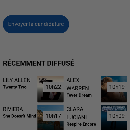
Envoyer la candidature
RÉCEMMENT DIFFUSÉ
LILY ALLEN
ALEX
10h22
10h22
10h19
10h19
Twenty Two
WARREN
Fever Dream
RIVIERA
CLARA
10h17
10h17
10h09
10h09
She Doesn't Mind
LUCIANI
Respire Encore