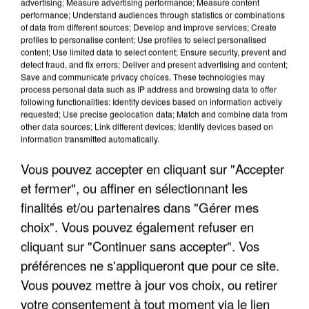
advertising; Measure advertising performance; Measure content
performance; Understand audiences through statistics or combinations
of data from different sources; Develop and improve services; Create
profiles to personalise content; Use profiles to select personalised
content; Use limited data to select content; Ensure security, prevent and
detect fraud, and fix errors; Deliver and present advertising and content;
Votre nom
*
Save and communicate privacy choices. These technologies may
process personal data such as IP address and browsing data to offer
following functionalities: Identify devices based on information actively
requested; Use precise geolocation data; Match and combine data from
other data sources; Link different devices; Identify devices based on
information transmitted automatically.
Votre e-mail
*
Vous pouvez accepter en cliquant sur "Accepter
et fermer", ou affiner en sélectionnant les
finalités et/ou partenaires dans "Gérer mes
choix". Vous pouvez également refuser en
Votre n° de téléphone
*
cliquant sur "Continuer sans accepter". Vos
préférences ne s'appliqueront que pour ce site.
Vous pouvez mettre à jour vos choix, ou retirer
votre consentement à tout moment via le lien