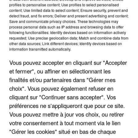
profiles to personalise content; Use profiles to select personalised
content; Use limited data to select content; Ensure security, prevent and
detect fraud, and fix errors; Deliver and present advertising and content;
Save and communicate privacy choices. These technologies may
Taille maximum : 500 caractères
process personal data such as IP address and browsing data to offer
following functionalities: Identify devices based on information actively
Votre CV
requested; Use precise geolocation data; Match and combine data from
other data sources; Link different devices; Identify devices based on
information transmitted automatically.
Vous pouvez accepter en cliquant sur "Accepter
L'upload de fichier est limité à 2Mo pour les images et PDF et 5Mo pour les
audios.
et fermer", ou affiner en sélectionnant les
Votre lettre de motivation
finalités et/ou partenaires dans "Gérer mes
choix". Vous pouvez également refuser en
cliquant sur "Continuer sans accepter". Vos
préférences ne s'appliqueront que pour ce site.
L'upload de fichier est limité à 2Mo pour les images et PDF et 5Mo pour les
audios.
Vous pouvez mettre à jour vos choix, ou retirer
votre consentement à tout moment via le lien
"Gérer les cookies" situé en bas de chaque
Envoyer la candidature