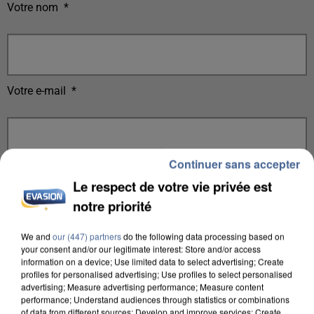
Votre nom
*
Votre e-mail
*
Continuer sans accepter
Votre n° de téléphone
*
Le respect de votre vie privée est
notre priorité
We and
our (447) partners
do the following data processing based on
your consent and/or our legitimate interest: Store and/or access
Votre message
*
information on a device; Use limited data to select advertising; Create
profiles for personalised advertising; Use profiles to select personalised
advertising; Measure advertising performance; Measure content
performance; Understand audiences through statistics or combinations
of data from different sources; Develop and improve services; Create