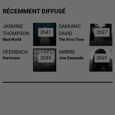
RÉCEMMENT DIFFUSÉ
JASMINE
DAMIANO
2h41
2h41
2h37
2h37
THOMPSON
DAVID
Mad World
The First Time
OFENBACH
AMBRE
2h35
2h35
2h31
2h31
Hurricane
Jme Demande