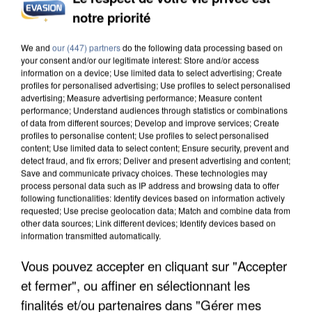
notre priorité
Votre e-mail
*
We and
our (447) partners
do the following data processing based on
your consent and/or our legitimate interest: Store and/or access
information on a device; Use limited data to select advertising; Create
profiles for personalised advertising; Use profiles to select personalised
advertising; Measure advertising performance; Measure content
performance; Understand audiences through statistics or combinations
Votre n° de téléphone
*
of data from different sources; Develop and improve services; Create
profiles to personalise content; Use profiles to select personalised
content; Use limited data to select content; Ensure security, prevent and
detect fraud, and fix errors; Deliver and present advertising and content;
Save and communicate privacy choices. These technologies may
process personal data such as IP address and browsing data to offer
Votre message
*
following functionalities: Identify devices based on information actively
requested; Use precise geolocation data; Match and combine data from
other data sources; Link different devices; Identify devices based on
information transmitted automatically.
Vous pouvez accepter en cliquant sur "Accepter
et fermer", ou affiner en sélectionnant les
finalités et/ou partenaires dans "Gérer mes
Taille maximum : 500 caractères