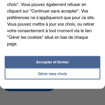
choix". Vous pouvez également refuser en
Votre CV
cliquant sur "Continuer sans accepter". Vos
préférences ne s'appliqueront que pour ce site.
Vous pouvez mettre à jour vos choix, ou retirer
L'upload de fichier est limité à 2Mo pour les images et PDF et 5Mo pour les
votre consentement à tout moment via le lien
audios.
"Gérer les cookies" situé en bas de chaque
Votre lettre de motivation
page.
L'upload de fichier est limité à 2Mo pour les images et PDF et 5Mo pour les
Accepter et fermer
audios.
Gérer mes choix
Envoyer la candidature