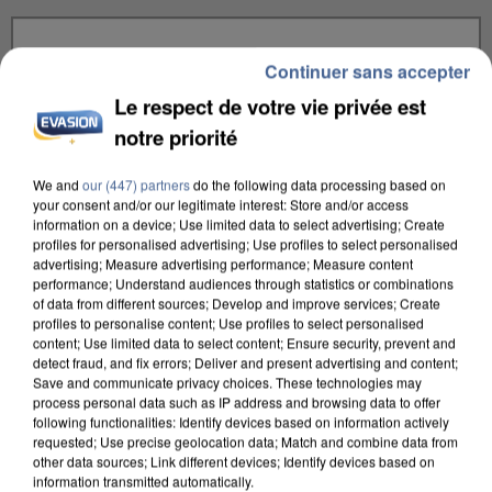
Continuer sans accepter
Le respect de votre vie privée est
notre priorité
Taille maximum : 500 caractères
Votre CV
We and
our (447) partners
do the following data processing based on
your consent and/or our legitimate interest: Store and/or access
information on a device; Use limited data to select advertising; Create
profiles for personalised advertising; Use profiles to select personalised
advertising; Measure advertising performance; Measure content
L'upload de fichier est limité à 2Mo pour les images et PDF et 5Mo pour les
performance; Understand audiences through statistics or combinations
of data from different sources; Develop and improve services; Create
audios.
profiles to personalise content; Use profiles to select personalised
Votre lettre de motivation
content; Use limited data to select content; Ensure security, prevent and
detect fraud, and fix errors; Deliver and present advertising and content;
Save and communicate privacy choices. These technologies may
process personal data such as IP address and browsing data to offer
following functionalities: Identify devices based on information actively
L'upload de fichier est limité à 2Mo pour les images et PDF et 5Mo pour les
requested; Use precise geolocation data; Match and combine data from
audios.
other data sources; Link different devices; Identify devices based on
information transmitted automatically.