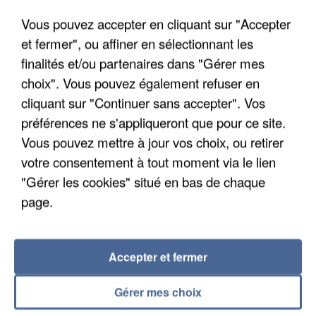
Vous pouvez accepter en cliquant sur "Accepter
Envoyer la candidature
et fermer", ou affiner en sélectionnant les
finalités et/ou partenaires dans "Gérer mes
choix". Vous pouvez également refuser en
cliquant sur "Continuer sans accepter". Vos
préférences ne s'appliqueront que pour ce site.
RÉCEMMENT DIFFUSÉ
Vous pouvez mettre à jour vos choix, ou retirer
votre consentement à tout moment via le lien
DAMIANO
PIERRE
"Gérer les cookies" situé en bas de chaque
11h32
11h32
11h29
11h29
DAVID
GARNIER ET
page.
The First Time
M. POKORA
Chaque Seconde
CLEAN
Accepter et fermer
JAMES
11h26
11h26
11h22
11h22
BANDIT
MORRISON
Gérer mes choix
Rather Be
ET NELLY
FURTADO