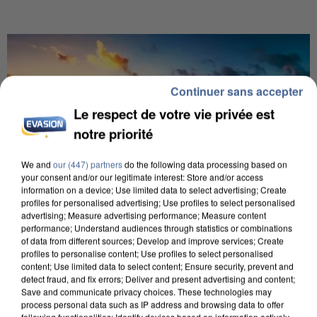
Continuer sans accepter
Le respect de votre vie privée est
notre priorité
We and
our (447) partners
do the following data processing based on
your consent and/or our legitimate interest: Store and/or access
information on a device; Use limited data to select advertising; Create
profiles for personalised advertising; Use profiles to select personalised
advertising; Measure advertising performance; Measure content
performance; Understand audiences through statistics or combinations
of data from different sources; Develop and improve services; Create
profiles to personalise content; Use profiles to select personalised
content; Use limited data to select content; Ensure security, prevent and
12h00
detect fraud, and fix errors; Deliver and present advertising and content;
Save and communicate privacy choices. These technologies may
Les Français, fans de la flemme
process personal data such as IP address and browsing data to offer
C’est la journée mondiale de la paresse ce lundi
following functionalities: Identify devices based on information actively