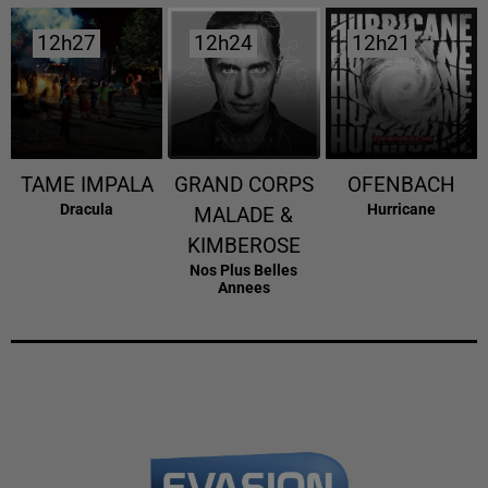
12h27
12h27
12h24
12h24
12h21
12h21
TAME IMPALA
GRAND CORPS
OFENBACH
Dracula
Hurricane
MALADE &
KIMBEROSE
Nos Plus Belles
Annees