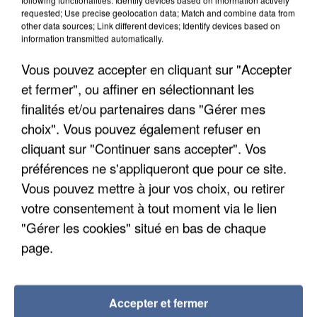
requested; Use precise geolocation data; Match and combine data from
10 août 2026. Et Macadam a mené une étude très
other data sources; Link different devices; Identify devices based on
sérieuse sur la question.
information transmitted automatically.
Vous pouvez accepter en cliquant sur "Accepter
et fermer", ou affiner en sélectionnant les
finalités et/ou partenaires dans "Gérer mes
choix". Vous pouvez également refuser en
cliquant sur "Continuer sans accepter". Vos
préférences ne s'appliqueront que pour ce site.
Vous pouvez mettre à jour vos choix, ou retirer
votre consentement à tout moment via le lien
"Gérer les cookies" situé en bas de chaque
page.
9h00
Accepter et fermer
Une nouvelle canicule va faire chauffer la France