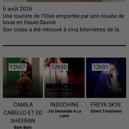
6 août 2026
Une touriste de l’Oise emportée par une coulée de
boue en Haute-Savoie
Son corps a été retrouvé à cinq kilomètres de là.
12h37
12h37
12h33
12h33
12h31
12h31
CAMILA
INDOCHINE
FREYA SKYE
J'ai Demande A La
Silent Treatment
CABELLO ET ED
Lune
SHEERAN
Bam Bam