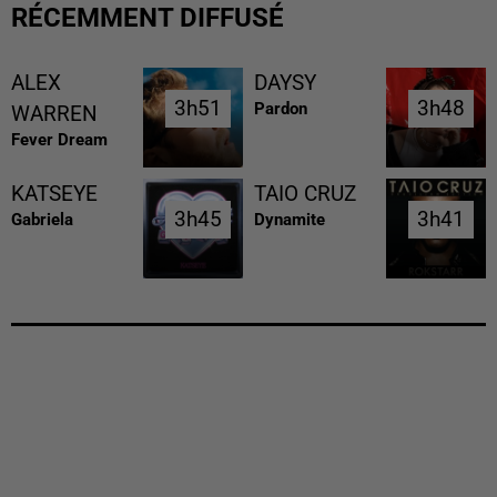
RÉCEMMENT DIFFUSÉ
ALEX
DAYSY
3h51
3h51
3h48
3h48
Pardon
WARREN
Fever Dream
KATSEYE
TAIO CRUZ
3h45
3h45
3h41
3h41
Gabriela
Dynamite