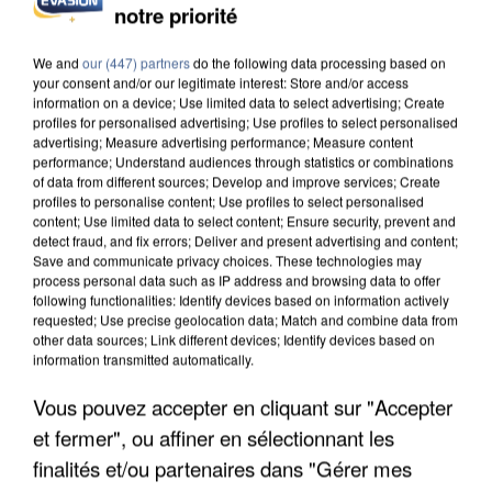
notre priorité
L’UN DES FONDATEURS SUPPOSÉS DE LA DZ
MAFIA INTERPELLÉ EN ALGÉRIE
We and
our (447) partners
do the following data processing based on
your consent and/or our legitimate interest: Store and/or access
information on a device; Use limited data to select advertising; Create
profiles for personalised advertising; Use profiles to select personalised
advertising; Measure advertising performance; Measure content
performance; Understand audiences through statistics or combinations
of data from different sources; Develop and improve services; Create
profiles to personalise content; Use profiles to select personalised
content; Use limited data to select content; Ensure security, prevent and
detect fraud, and fix errors; Deliver and present advertising and content;
Save and communicate privacy choices. These technologies may
process personal data such as IP address and browsing data to offer
following functionalities: Identify devices based on information actively
requested; Use precise geolocation data; Match and combine data from
other data sources; Link different devices; Identify devices based on
information transmitted automatically.
Vous pouvez accepter en cliquant sur "Accepter
et fermer", ou affiner en sélectionnant les
UN SECOND CADRE DE LA DZ MAFIA
INTERPELLÉ EN ALGÉRIE
finalités et/ou partenaires dans "Gérer mes