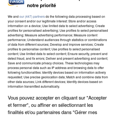
INCENDIES : L’ÎLE-DE-FRANCE LANCE UN ÉLAN
notre priorité
DE SOLIDARITÉ AVEC LES...
We and
our (447) partners
do the following data processing based on
your consent and/or our legitimate interest: Store and/or access
information on a device; Use limited data to select advertising; Create
profiles for personalised advertising; Use profiles to select personalised
advertising; Measure advertising performance; Measure content
performance; Understand audiences through statistics or combinations
of data from different sources; Develop and improve services; Create
profiles to personalise content; Use profiles to select personalised
content; Use limited data to select content; Ensure security, prevent and
detect fraud, and fix errors; Deliver and present advertising and content;
Save and communicate privacy choices. These technologies may
process personal data such as IP address and browsing data to offer
following functionalities: Identify devices based on information actively
requested; Use precise geolocation data; Match and combine data from
other data sources; Link different devices; Identify devices based on
information transmitted automatically.
Vous pouvez accepter en cliquant sur "Accepter
APRÈS TOUTES CES CANICULES, LES REFUGES
et fermer", ou affiner en sélectionnant les
DE FAUNE SAUVAGE SONT...
finalités et/ou partenaires dans "Gérer mes