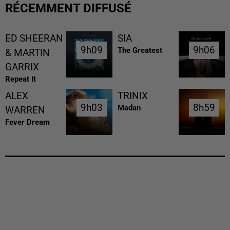
RÉCEMMENT DIFFUSÉ
ED SHEERAN
SIA
9h09
9h09
9h06
9h06
The Greatest
& MARTIN
GARRIX
Repeat It
ALEX
TRINIX
9h03
9h03
8h59
8h59
Madan
WARREN
Fever Dream