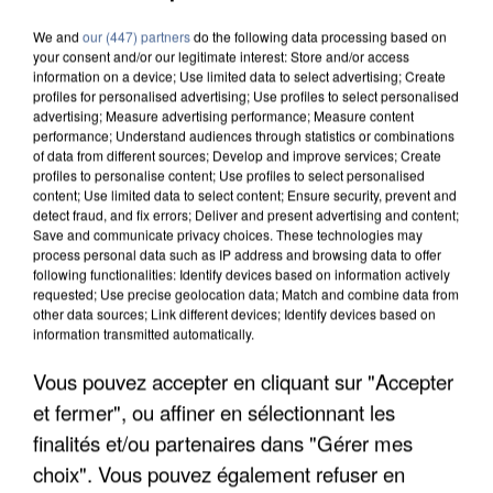
We and
our (447) partners
do the following data processing based on
your consent and/or our legitimate interest: Store and/or access
information on a device; Use limited data to select advertising; Create
profiles for personalised advertising; Use profiles to select personalised
advertising; Measure advertising performance; Measure content
performance; Understand audiences through statistics or combinations
of data from different sources; Develop and improve services; Create
profiles to personalise content; Use profiles to select personalised
content; Use limited data to select content; Ensure security, prevent and
detect fraud, and fix errors; Deliver and present advertising and content;
Save and communicate privacy choices. These technologies may
process personal data such as IP address and browsing data to offer
following functionalities: Identify devices based on information actively
requested; Use precise geolocation data; Match and combine data from
other data sources; Link different devices; Identify devices based on
information transmitted automatically.
Vous pouvez accepter en cliquant sur "Accepter
UN SECOND CADRE DE LA DZ MAFIA
et fermer", ou affiner en sélectionnant les
INTERPELLÉ EN ALGÉRIE
finalités et/ou partenaires dans "Gérer mes
choix". Vous pouvez également refuser en