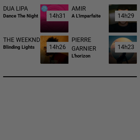
DUA LIPA
AMIR
14h31
14h31
14h29
14h29
Dance The Night
A L'imparfaite
THE WEEKND
PIERRE
14h26
14h26
14h23
14h23
Blinding Lights
GARNIER
L'horizon