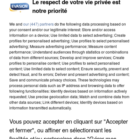
Le respect de votre vie privée est
INCENDIES : L’ÎLE-DE-FRANCE LANCE UN ÉLAN
notre priorité
DE SOLIDARITÉ AVEC LES...
We and
our (447) partners
do the following data processing based on
your consent and/or our legitimate interest: Store and/or access
information on a device; Use limited data to select advertising; Create
profiles for personalised advertising; Use profiles to select personalised
advertising; Measure advertising performance; Measure content
performance; Understand audiences through statistics or combinations
of data from different sources; Develop and improve services; Create
profiles to personalise content; Use profiles to select personalised
content; Use limited data to select content; Ensure security, prevent and
detect fraud, and fix errors; Deliver and present advertising and content;
Save and communicate privacy choices. These technologies may
process personal data such as IP address and browsing data to offer
following functionalities: Identify devices based on information actively
requested; Use precise geolocation data; Match and combine data from
other data sources; Link different devices; Identify devices based on
information transmitted automatically.
Vous pouvez accepter en cliquant sur "Accepter
APRÈS TOUTES CES CANICULES, LES REFUGES
et fermer", ou affiner en sélectionnant les
DE FAUNE SAUVAGE SONT...
finalités et/ou partenaires dans "Gérer mes