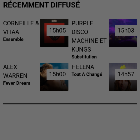
RÉCEMMENT DIFFUSÉ
CORNEILLE &
PURPLE
15h05
15h05
15h03
15h03
VITAA
DISCO
Ensemble
MACHINE ET
KUNGS
Substitution
ALEX
HELENA
15h00
15h00
14h57
14h57
Tout A Changé
WARREN
Fever Dream