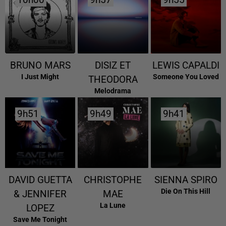
10h00
10h00
9h57
9h57
9h55
9h55
BRUNO MARS
DISIZ ET
LEWIS CAPALDI
I Just Might
Someone You Loved
THEODORA
Melodrama
9h51
9h51
9h49
9h49
9h41
9h41
DAVID GUETTA
CHRISTOPHE
SIENNA SPIRO
Die On This Hill
& JENNIFER
MAE
La Lune
LOPEZ
Save Me Tonight