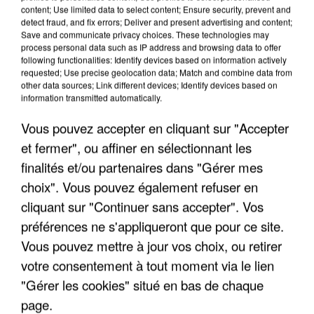
content; Use limited data to select content; Ensure security, prevent and
detect fraud, and fix errors; Deliver and present advertising and content;
Save and communicate privacy choices. These technologies may
process personal data such as IP address and browsing data to offer
following functionalities: Identify devices based on information actively
requested; Use precise geolocation data; Match and combine data from
other data sources; Link different devices; Identify devices based on
information transmitted automatically.
Vous pouvez accepter en cliquant sur "Accepter
et fermer", ou affiner en sélectionnant les
6 août 2026
finalités et/ou partenaires dans "Gérer mes
Une touriste de l’Oise emportée par une coulée de
choix". Vous pouvez également refuser en
boue en Haute-Savoie
cliquant sur "Continuer sans accepter". Vos
Son corps a été retrouvé à cinq kilomètres de là.
préférences ne s'appliqueront que pour ce site.
Vous pouvez mettre à jour vos choix, ou retirer
votre consentement à tout moment via le lien
"Gérer les cookies" situé en bas de chaque
page.