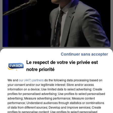
6 août 2026
Continuer sans accepter
Gabriel Attal et Raphaël Glucksmann visés par des
Le respect de votre vie privée est
ingérences...
notre priorité
Sollicité, Sébastien Lecornu annonce un "travail
commun" avec les partis à la rentrée.
We and
our (447) partners
do the following data processing based on
your consent and/or our legitimate interest: Store and/or access
information on a device; Use limited data to select advertising; Create
profiles for personalised advertising; Use profiles to select personalised
advertising; Measure advertising performance; Measure content
performance; Understand audiences through statistics or combinations
of data from different sources; Develop and improve services; Create
profiles to personalise content; Use profiles to select personalised