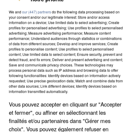
DE SOLIDARITÉ AVEC LES...
We and
our (447) partners
do the following data processing based on
your consent and/or our legitimate interest: Store and/or access
information on a device; Use limited data to select advertising; Create
profiles for personalised advertising; Use profiles to select personalised
advertising; Measure advertising performance; Measure content
performance; Understand audiences through statistics or combinations
of data from different sources; Develop and improve services; Create
profiles to personalise content; Use profiles to select personalised
content; Use limited data to select content; Ensure security, prevent and
detect fraud, and fix errors; Deliver and present advertising and content;
Save and communicate privacy choices. These technologies may
process personal data such as IP address and browsing data to offer
following functionalities: Identify devices based on information actively
requested; Use precise geolocation data; Match and combine data from
other data sources; Link different devices; Identify devices based on
information transmitted automatically.
Vous pouvez accepter en cliquant sur "Accepter
APRÈS TOUTES CES CANICULES, LES REFUGES
et fermer", ou affiner en sélectionnant les
DE FAUNE SAUVAGE SONT...
finalités et/ou partenaires dans "Gérer mes
choix". Vous pouvez également refuser en