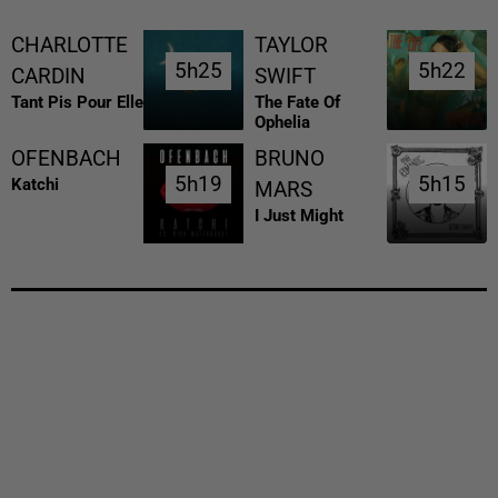
CHARLOTTE
TAYLOR
5h25
5h25
5h22
5h22
CARDIN
SWIFT
Tant Pis Pour Elle
The Fate Of
Ophelia
OFENBACH
BRUNO
5h19
5h19
5h15
5h15
Katchi
MARS
I Just Might