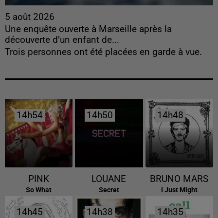
5 août 2026
Une enquête ouverte à Marseille après la
découverte d’un enfant de...
Trois personnes ont été placées en garde à vue.
14h54
14h54
14h50
14h50
14h48
14h48
PINK
LOUANE
BRUNO MARS
So What
Secret
I Just Might
14h45
14h45
14h38
14h38
14h35
14h35