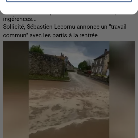
6 août 2026
Gabriel Attal et Raphaël Glucksmann visés par des
ingérences...
Sollicité, Sébastien Lecornu annonce un "travail
commun" avec les partis à la rentrée.