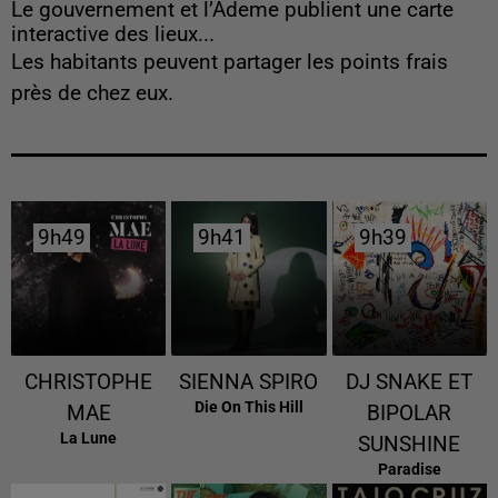
Le gouvernement et l’Ademe publient une carte
interactive des lieux...
Les habitants peuvent partager les points frais
près de chez eux.
9h49
9h49
9h41
9h41
9h39
9h39
CHRISTOPHE
SIENNA SPIRO
DJ SNAKE ET
Die On This Hill
MAE
BIPOLAR
La Lune
SUNSHINE
Paradise