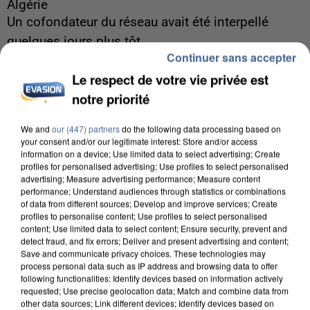
Algérie
Un cofondateur du réseau avait été interpellé
quelques jours plus tôt.
Continuer sans accepter
Le respect de votre vie privée est
notre priorité
We and
our (447) partners
do the following data processing based on
your consent and/or our legitimate interest: Store and/or access
information on a device; Use limited data to select advertising; Create
profiles for personalised advertising; Use profiles to select personalised
advertising; Measure advertising performance; Measure content
performance; Understand audiences through statistics or combinations
of data from different sources; Develop and improve services; Create
profiles to personalise content; Use profiles to select personalised
content; Use limited data to select content; Ensure security, prevent and
detect fraud, and fix errors; Deliver and present advertising and content;
Save and communicate privacy choices. These technologies may
process personal data such as IP address and browsing data to offer
following functionalities: Identify devices based on information actively
requested; Use precise geolocation data; Match and combine data from
6 août 2026
other data sources; Link different devices; Identify devices based on