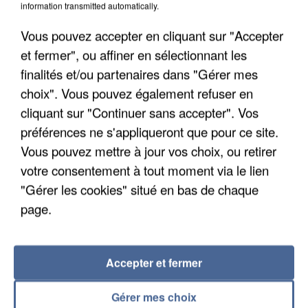
Gabriel Attal et Raphaël Glucksmann visés par des
information transmitted automatically.
ingérences...
Sollicité, Sébastien Lecornu annonce un "travail
Vous pouvez accepter en cliquant sur "Accepter
commun" avec les partis à la rentrée.
et fermer", ou affiner en sélectionnant les
finalités et/ou partenaires dans "Gérer mes
choix". Vous pouvez également refuser en
cliquant sur "Continuer sans accepter". Vos
préférences ne s'appliqueront que pour ce site.
Vous pouvez mettre à jour vos choix, ou retirer
votre consentement à tout moment via le lien
"Gérer les cookies" situé en bas de chaque
page.
Accepter et fermer
Gérer mes choix
6 août 2026