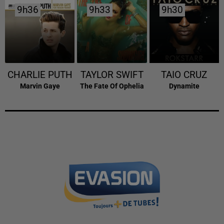
9h36
9h36
9h33
9h33
9h30
9h30
CHARLIE PUTH
TAYLOR SWIFT
TAIO CRUZ
Marvin Gaye
The Fate Of Ophelia
Dynamite