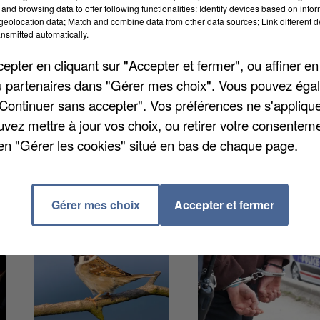
and browsing data to offer following functionalities: Identify devices based on infor
SNCF indique adapter son plan de transport dans tous l
eolocation data; Match and combine data from other data sources; Link different de
nsmitted automatically.
Pont-Sainte-Maxence ouvre gratuitement sa piscine à
les horaires des siennes en soirée jusqu’à samedi.
pter en cliquant sur "Accepter et fermer", ou affiner en
/ou partenaires dans "Gérer mes choix". Vous pouvez éga
"Continuer sans accepter". Vos préférences ne s'appliqu
uvez mettre à jour vos choix, ou retirer votre consenteme
en "Gérer les cookies" situé en bas de chaque page.
Gérer mes choix
Accepter et fermer