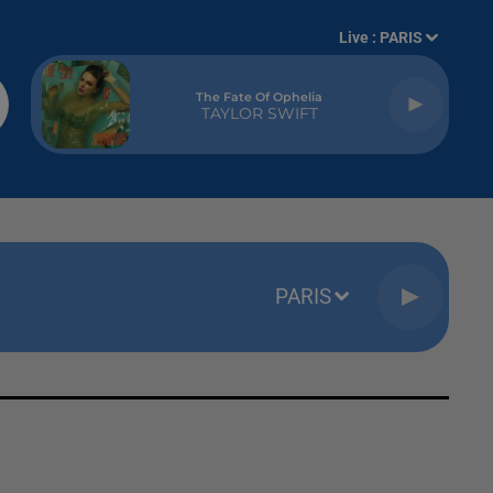
Live :
PARIS
The Fate Of Ophelia
TAYLOR SWIFT
PARIS