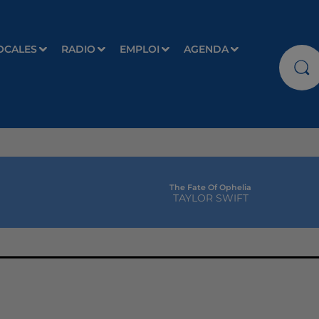
OCALES
RADIO
EMPLOI
AGENDA
The Fate Of Ophelia
TAYLOR SWIFT