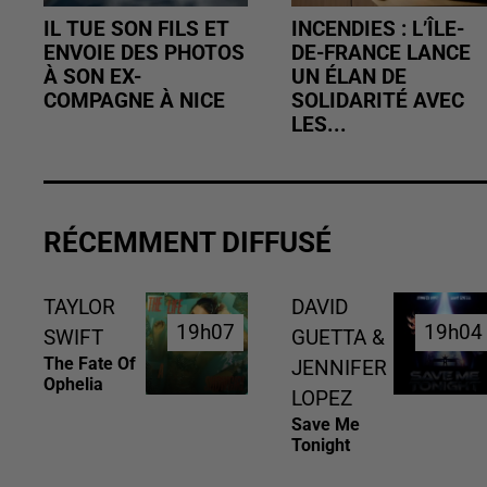
IL TUE SON FILS ET
INCENDIES : L’ÎLE-
ENVOIE DES PHOTOS
DE-FRANCE LANCE
À SON EX-
UN ÉLAN DE
COMPAGNE À NICE
SOLIDARITÉ AVEC
LES...
RÉCEMMENT DIFFUSÉ
TAYLOR
DAVID
19h07
19h07
19h04
19h04
SWIFT
GUETTA &
The Fate Of
JENNIFER
Ophelia
LOPEZ
Save Me
Tonight