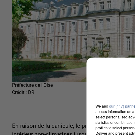
Préfecture de l'Oise
Crédit :
DR
We and
our (447) partn
access information on a 
select personalised ad
statistics or combinatio
En raison de la canicule, le préfet interdit tout
profiles to select person
Deliver and present adv
intérieur non-climatisés jusqu’à la fin de la vi