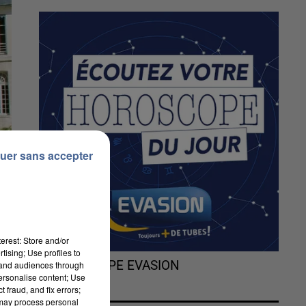
uer sans accepter
erest: Store and/or
tising; Use profiles to
L'HOROSCOPE EVASION
tand audiences through
personalise content; Use
 fraud, and fix errors;
 may process personal