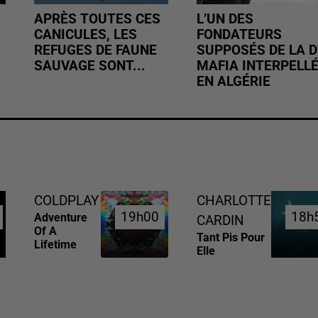
APRÈS TOUTES CES
L’UN DES
CANICULES, LES
FONDATEURS
REFUGES DE FAUNE
SUPPOSÉS DE LA D
SAUVAGE SONT...
MAFIA INTERPELL
EN ALGÉRIE
COLDPLAY
CHARLOTTE
19h00
19h00
18h
18h
Adventure
CARDIN
Of A
Tant Pis Pour
Lifetime
Elle