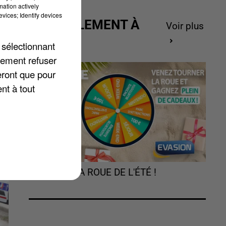
mation actively
es
vices; Identify devices
ACTUELLEMENT À
Voir plus
GAGNER
 sélectionnant
lement refuser
eront que pour
nt à tout
TOURNEZ LA ROUE DE L'ÉTÉ !