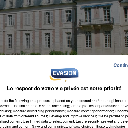
Contin
Le respect de votre vie privée est notre priorité
ers
do the following data processing based on your consent and/or our legitimate int
device; Use limited data to select advertising; Create profiles for personalised adver
vertising; Measure advertising performance; Measure content performance; Unders
ns of data from different sources; Develop and improve services; Create profiles to 
e manifestation sportives en extérieur ou dans un
alised content; Use limited data to select content; Ensure security, prevent and detect
ertising and content; Save and communicate privacy choices. These technologies
gilance rouge. La consommation d’alcool est aussi