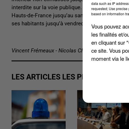
data such as IP address 
interdite sur la voie publique. De son côté, la 
requested; Use precise g
based on information tra
Hauts-de-France jusqu’au samedi 27 juin 2026. 
ses habitants jusqu’à vendredi. Beauvais étend 
Vous pouvez acce
les finalités et
en cliquant sur 
ce site. Vous po
Vincent Frémeaux - Nicolas Chacun
moment via le li
LES ARTICLES LES PLUS VUS