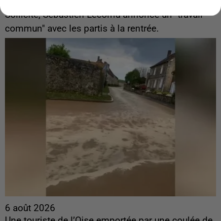
ingérences...
Sollicité, Sébastien Lecornu annonce un "travail
commun" avec les partis à la rentrée.
6 août 2026
Une touriste de l’Oise emportée par une coulée de