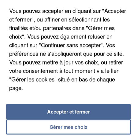
Un cofondateur du réseau avait été interpellé
Vous pouvez accepter en cliquant sur "Accepter
quelques jours plus tôt.
et fermer", ou affiner en sélectionnant les
finalités et/ou partenaires dans "Gérer mes
choix". Vous pouvez également refuser en
cliquant sur "Continuer sans accepter". Vos
préférences ne s'appliqueront que pour ce site.
Vous pouvez mettre à jour vos choix, ou retirer
votre consentement à tout moment via le lien
"Gérer les cookies" situé en bas de chaque
page.
Accepter et fermer
6 août 2026
Gérer mes choix
Gabriel Attal et Raphaël Glucksmann visés par des