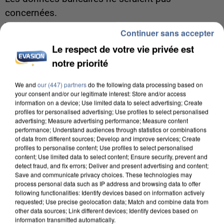
concernées.
Continuer sans accepter
Le respect de votre vie privée est
notre priorité
We and
our (447) partners
do the following data processing based on
your consent and/or our legitimate interest: Store and/or access
information on a device; Use limited data to select advertising; Create
profiles for personalised advertising; Use profiles to select personalised
advertising; Measure advertising performance; Measure content
performance; Understand audiences through statistics or combinations
of data from different sources; Develop and improve services; Create
profiles to personalise content; Use profiles to select personalised
content; Use limited data to select content; Ensure security, prevent and
detect fraud, and fix errors; Deliver and present advertising and content;
Save and communicate privacy choices. These technologies may
process personal data such as IP address and browsing data to offer
following functionalities: Identify devices based on information actively
7 août 2026
requested; Use precise geolocation data; Match and combine data from
Un second cadre de la DZ Mafia interpellé en
other data sources; Link different devices; Identify devices based on
Algérie
information transmitted automatically.