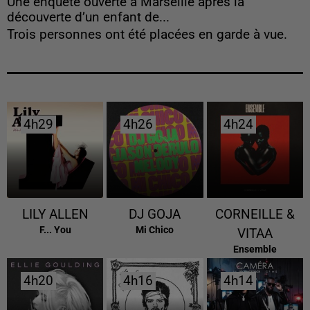
Une enquête ouverte à Marseille après la
découverte d’un enfant de...
Trois personnes ont été placées en garde à vue.
4h29
4h29
4h26
4h26
4h24
4h24
LILY ALLEN
DJ GOJA
CORNEILLE &
F... You
Mi Chico
VITAA
Ensemble
4h20
4h20
4h16
4h16
4h14
4h14