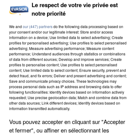
Le respect de votre vie privée est
notre priorité
INCENDIES : L’ÎLE-DE-FRANCE LANCE UN ÉLAN
We and
our (447) partners
do the following data processing based on
DE SOLIDARITÉ AVEC LES...
your consent and/or our legitimate interest: Store and/or access
information on a device; Use limited data to select advertising; Create
profiles for personalised advertising; Use profiles to select personalised
advertising; Measure advertising performance; Measure content
performance; Understand audiences through statistics or combinations
of data from different sources; Develop and improve services; Create
profiles to personalise content; Use profiles to select personalised
content; Use limited data to select content; Ensure security, prevent and
detect fraud, and fix errors; Deliver and present advertising and content;
Save and communicate privacy choices. These technologies may
process personal data such as IP address and browsing data to offer
following functionalities: Identify devices based on information actively
requested; Use precise geolocation data; Match and combine data from
other data sources; Link different devices; Identify devices based on
information transmitted automatically.
Vous pouvez accepter en cliquant sur "Accepter
et fermer", ou affiner en sélectionnant les