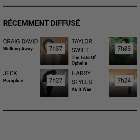
RÉCEMMENT DIFFUSÉ
CRAIG DAVID
TAYLOR
7h37
7h37
7h33
7h33
Walking Away
SWIFT
The Fate Of
Ophelia
JECK
HARRY
7h27
7h27
7h24
7h24
Parapluie
STYLES
As It Was