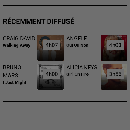
RÉCEMMENT DIFFUSÉ
CRAIG DAVID
ANGELE
4h07
4h07
4h03
4h03
Walking Away
Oui Ou Non
BRUNO
ALICIA KEYS
4h00
4h00
3h56
3h56
Girl On Fire
MARS
I Just Might