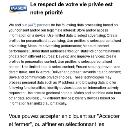
Le respect de votre vie privée est
notre priorité
INCENDIES : L’ÎLE-DE-FRANCE LANCE UN ÉLAN
We and
our (447) partners
do the following data processing based on
DE SOLIDARITÉ AVEC LES...
your consent and/or our legitimate interest: Store and/or access
information on a device; Use limited data to select advertising; Create
profiles for personalised advertising; Use profiles to select personalised
advertising; Measure advertising performance; Measure content
performance; Understand audiences through statistics or combinations
of data from different sources; Develop and improve services; Create
profiles to personalise content; Use profiles to select personalised
content; Use limited data to select content; Ensure security, prevent and
detect fraud, and fix errors; Deliver and present advertising and content;
Save and communicate privacy choices. These technologies may
process personal data such as IP address and browsing data to offer
following functionalities: Identify devices based on information actively
requested; Use precise geolocation data; Match and combine data from
other data sources; Link different devices; Identify devices based on
information transmitted automatically.
Vous pouvez accepter en cliquant sur "Accepter
et fermer", ou affiner en sélectionnant les