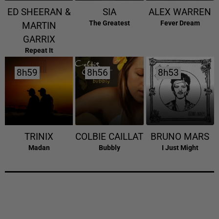
ED SHEERAN &
SIA
ALEX WARREN
The Greatest
Fever Dream
MARTIN
GARRIX
Repeat It
8h59
8h59
8h56
8h56
8h53
8h53
TRINIX
COLBIE CAILLAT
BRUNO MARS
Madan
Bubbly
I Just Might