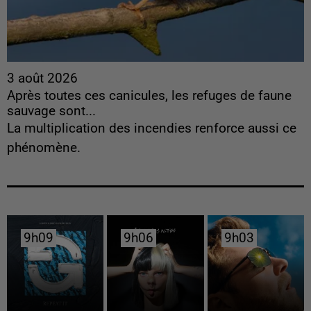
3 août 2026
Après toutes ces canicules, les refuges de faune
sauvage sont...
La multiplication des incendies renforce aussi ce
phénomène.
9h09
9h09
9h06
9h06
9h03
9h03