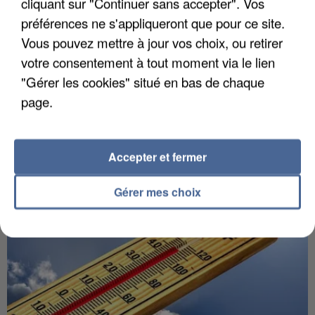
cliquant sur "Continuer sans accepter". Vos
préférences ne s'appliqueront que pour ce site.
Vous pouvez mettre à jour vos choix, ou retirer
votre consentement à tout moment via le lien
"Gérer les cookies" situé en bas de chaque
5 août 2026
page.
Une enquête ouverte à Marseille après la
découverte d’un enfant de...
Trois personnes ont été placées en garde à vue.
Accepter et fermer
Gérer mes choix