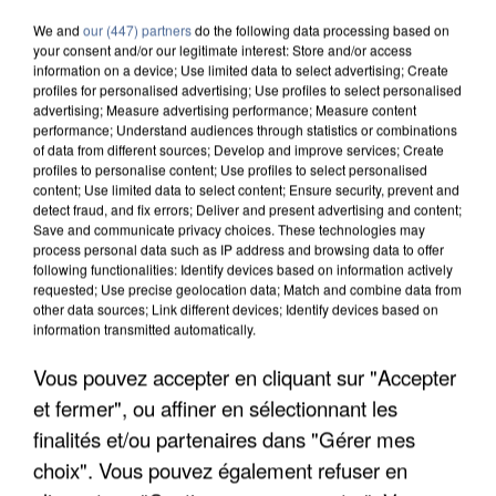
We and
our (447) partners
do the following data processing based on
your consent and/or our legitimate interest: Store and/or access
information on a device; Use limited data to select advertising; Create
profiles for personalised advertising; Use profiles to select personalised
advertising; Measure advertising performance; Measure content
5 août 2026
performance; Understand audiences through statistics or combinations
L’un des fondateurs supposés de la DZ Mafia
of data from different sources; Develop and improve services; Create
interpellé en Algérie
profiles to personalise content; Use profiles to select personalised
content; Use limited data to select content; Ensure security, prevent and
Il est soupçonné d'y avoir mené ses opérations en
detect fraud, and fix errors; Deliver and present advertising and content;
France.
Save and communicate privacy choices. These technologies may
process personal data such as IP address and browsing data to offer
following functionalities: Identify devices based on information actively
requested; Use precise geolocation data; Match and combine data from
other data sources; Link different devices; Identify devices based on
information transmitted automatically.
Vous pouvez accepter en cliquant sur "Accepter
et fermer", ou affiner en sélectionnant les
finalités et/ou partenaires dans "Gérer mes
choix". Vous pouvez également refuser en