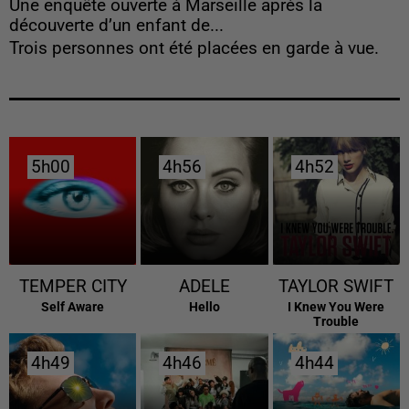
Une enquête ouverte à Marseille après la
découverte d’un enfant de...
Trois personnes ont été placées en garde à vue.
5h00
5h00
4h56
4h56
4h52
4h52
TEMPER CITY
ADELE
TAYLOR SWIFT
Self Aware
Hello
I Knew You Were
Trouble
4h49
4h49
4h46
4h46
4h44
4h44