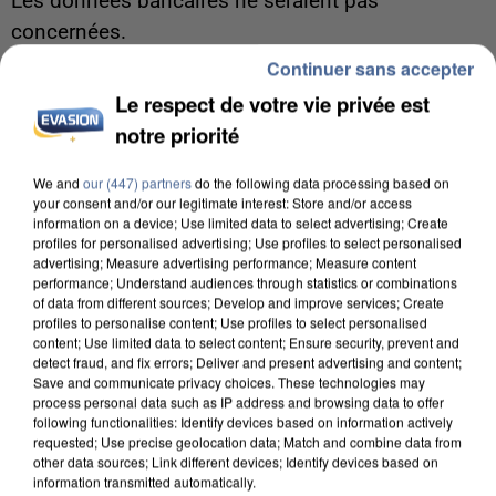
Les données bancaires ne seraient pas
concernées.
Continuer sans accepter
Le respect de votre vie privée est
notre priorité
We and
our (447) partners
do the following data processing based on
your consent and/or our legitimate interest: Store and/or access
information on a device; Use limited data to select advertising; Create
profiles for personalised advertising; Use profiles to select personalised
advertising; Measure advertising performance; Measure content
performance; Understand audiences through statistics or combinations
of data from different sources; Develop and improve services; Create
profiles to personalise content; Use profiles to select personalised
content; Use limited data to select content; Ensure security, prevent and
detect fraud, and fix errors; Deliver and present advertising and content;
Save and communicate privacy choices. These technologies may
process personal data such as IP address and browsing data to offer
following functionalities: Identify devices based on information actively
7 août 2026
requested; Use precise geolocation data; Match and combine data from
Un second cadre de la DZ Mafia interpellé en
other data sources; Link different devices; Identify devices based on
information transmitted automatically.
Algérie