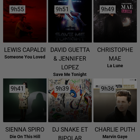
9h55
9h55
9h51
9h51
9h49
9h49
LEWIS CAPALDI
DAVID GUETTA
CHRISTOPHE
Someone You Loved
& JENNIFER
MAE
La Lune
LOPEZ
Save Me Tonight
9h41
9h41
9h39
9h39
9h36
9h36
SIENNA SPIRO
DJ SNAKE ET
CHARLIE PUTH
Die On This Hill
Marvin Gaye
BIPOLAR