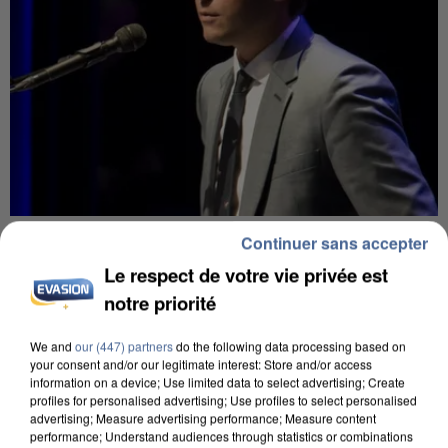
6 août 2026
Continuer sans accepter
Gabriel Attal et Raphaël Glucksmann visés par des
Le respect de votre vie privée est
ingérences...
notre priorité
Sollicité, Sébastien Lecornu annonce un "travail
commun" avec les partis à la rentrée.
We and
our (447) partners
do the following data processing based on
your consent and/or our legitimate interest: Store and/or access
information on a device; Use limited data to select advertising; Create
profiles for personalised advertising; Use profiles to select personalised
advertising; Measure advertising performance; Measure content
performance; Understand audiences through statistics or combinations