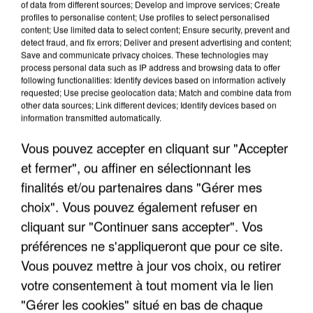
of data from different sources; Develop and improve services; Create
profiles to personalise content; Use profiles to select personalised
content; Use limited data to select content; Ensure security, prevent and
detect fraud, and fix errors; Deliver and present advertising and content;
Save and communicate privacy choices. These technologies may
process personal data such as IP address and browsing data to offer
following functionalities: Identify devices based on information actively
requested; Use precise geolocation data; Match and combine data from
other data sources; Link different devices; Identify devices based on
information transmitted automatically.
Vous pouvez accepter en cliquant sur "Accepter
et fermer", ou affiner en sélectionnant les
6 août 2026
finalités et/ou partenaires dans "Gérer mes
Une touriste de l’Oise emportée par une coulée de
choix". Vous pouvez également refuser en
boue en Haute-Savoie
cliquant sur "Continuer sans accepter". Vos
Son corps a été retrouvé à cinq kilomètres de là.
préférences ne s'appliqueront que pour ce site.
Vous pouvez mettre à jour vos choix, ou retirer
votre consentement à tout moment via le lien
"Gérer les cookies" situé en bas de chaque