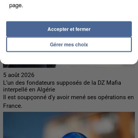
page.
Accepter et fermer
Gérer mes choix
5 août 2026
L’un des fondateurs supposés de la DZ Mafia
interpellé en Algérie
Il est soupçonné d'y avoir mené ses opérations en
France.