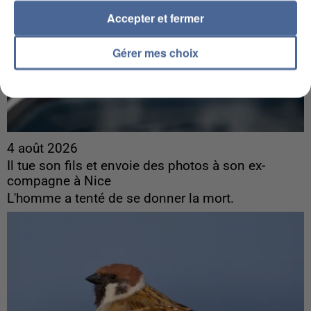
Accepter et fermer
Gérer mes choix
4 août 2026
Il tue son fils et envoie des photos à son ex-
compagne à Nice
L'homme a tenté de se donner la mort.