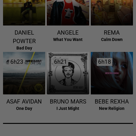
DANIEL
ANGELE
REMA
What You Want
Calm Down
POWTER
Bad Day
6h23
6h23
6h21
6h21
6h18
6h18
ASAF AVIDAN
BRUNO MARS
BEBE REXHA
One Day
I Just Might
New Religion