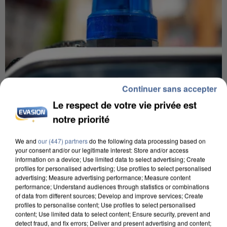
Continuer sans accepter
Le respect de votre vie privée est
5 août 2026
notre priorité
Une enquête ouverte à Marseille après la
découverte d’un enfant de...
We and
our (447) partners
do the following data processing based on
Trois personnes ont été placées en garde à vue.
your consent and/or our legitimate interest: Store and/or access
information on a device; Use limited data to select advertising; Create
profiles for personalised advertising; Use profiles to select personalised
advertising; Measure advertising performance; Measure content
performance; Understand audiences through statistics or combinations
of data from different sources; Develop and improve services; Create
profiles to personalise content; Use profiles to select personalised
content; Use limited data to select content; Ensure security, prevent and
detect fraud, and fix errors; Deliver and present advertising and content;