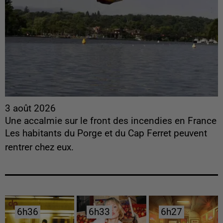
3 août 2026
Une accalmie sur le front des incendies en France
Les habitants du Porge et du Cap Ferret peuvent
rentrer chez eux.
6h36
6h36
6h33
6h33
6h27
6h27