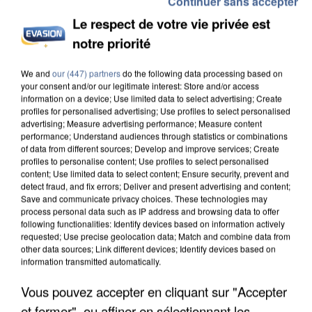
Continuer sans accepter
Le respect de votre vie privée est
notre priorité
APRÈS TOUTES CES CANICULES, LES REFUGES
We and
our (447) partners
do the following data processing based on
DE FAUNE SAUVAGE SONT...
your consent and/or our legitimate interest: Store and/or access
information on a device; Use limited data to select advertising; Create
profiles for personalised advertising; Use profiles to select personalised
advertising; Measure advertising performance; Measure content
performance; Understand audiences through statistics or combinations
of data from different sources; Develop and improve services; Create
profiles to personalise content; Use profiles to select personalised
content; Use limited data to select content; Ensure security, prevent and
detect fraud, and fix errors; Deliver and present advertising and content;
Save and communicate privacy choices. These technologies may
process personal data such as IP address and browsing data to offer
following functionalities: Identify devices based on information actively
requested; Use precise geolocation data; Match and combine data from
other data sources; Link different devices; Identify devices based on
information transmitted automatically.
Vous pouvez accepter en cliquant sur "Accepter
et fermer", ou affiner en sélectionnant les