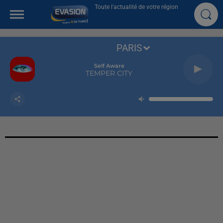
Toute l'actualité de votre région
PARIS
Self Aware
TEMPER CITY