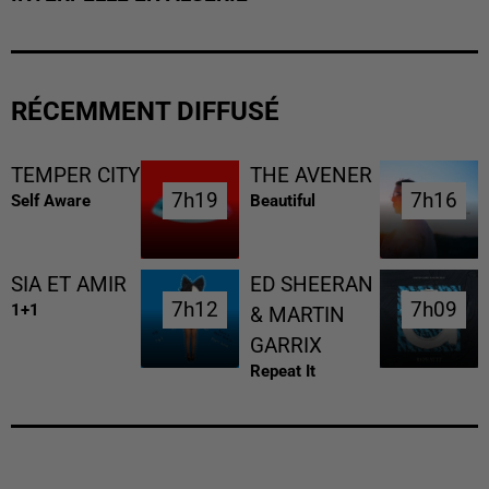
RÉCEMMENT DIFFUSÉ
TEMPER CITY
THE AVENER
7h19
7h19
7h16
7h16
Self Aware
Beautiful
SIA ET AMIR
ED SHEERAN
7h12
7h12
7h09
7h09
1+1
& MARTIN
GARRIX
Repeat It