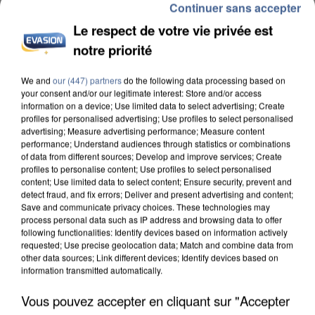
Continuer sans accepter
Le respect de votre vie privée est
notre priorité
We and
our (447) partners
do the following data processing based on
APRÈS TOUTES CES CANICULES, LES REFUGES
your consent and/or our legitimate interest: Store and/or access
DE FAUNE SAUVAGE SONT...
information on a device; Use limited data to select advertising; Create
profiles for personalised advertising; Use profiles to select personalised
advertising; Measure advertising performance; Measure content
performance; Understand audiences through statistics or combinations
of data from different sources; Develop and improve services; Create
profiles to personalise content; Use profiles to select personalised
content; Use limited data to select content; Ensure security, prevent and
detect fraud, and fix errors; Deliver and present advertising and content;
Save and communicate privacy choices. These technologies may
process personal data such as IP address and browsing data to offer
following functionalities: Identify devices based on information actively
requested; Use precise geolocation data; Match and combine data from
other data sources; Link different devices; Identify devices based on
information transmitted automatically.
Vous pouvez accepter en cliquant sur "Accepter