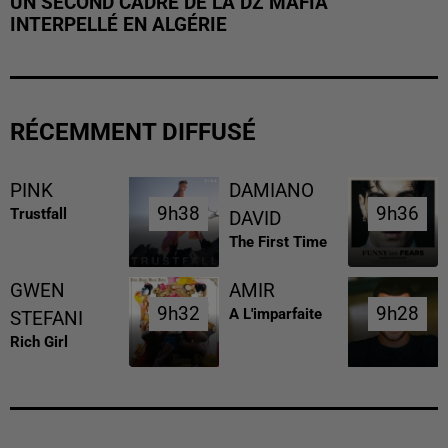
UN SECOND CADRE DE LA DZ MAFIA
INTERPELLÉ EN ALGÉRIE
RÉCEMMENT DIFFUSÉ
PINK
DAMIANO
9h38
9h38
9h36
9h36
Trustfall
DAVID
The First Time
GWEN
AMIR
9h32
9h32
9h28
9h28
A L'imparfaite
STEFANI
Rich Girl