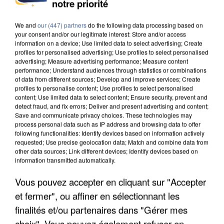
notre priorité
MAFIA INTERPELLÉ EN ALGÉRIE
We and
our (447) partners
do the following data processing based on
your consent and/or our legitimate interest: Store and/or access
information on a device; Use limited data to select advertising; Create
profiles for personalised advertising; Use profiles to select personalised
advertising; Measure advertising performance; Measure content
performance; Understand audiences through statistics or combinations
of data from different sources; Develop and improve services; Create
profiles to personalise content; Use profiles to select personalised
content; Use limited data to select content; Ensure security, prevent and
detect fraud, and fix errors; Deliver and present advertising and content;
Save and communicate privacy choices. These technologies may
process personal data such as IP address and browsing data to offer
following functionalities: Identify devices based on information actively
requested; Use precise geolocation data; Match and combine data from
other data sources; Link different devices; Identify devices based on
information transmitted automatically.
Vous pouvez accepter en cliquant sur "Accepter
UN SECOND CADRE DE LA DZ MAFIA
et fermer", ou affiner en sélectionnant les
INTERPELLÉ EN ALGÉRIE
finalités et/ou partenaires dans "Gérer mes
choix". Vous pouvez également refuser en