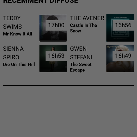
RÉCEMMENT DIFFUSÉ
TEDDY
THE AVENER
17h00
17h00
16h56
16h56
Castle In The
SWIMS
Snow
Mr Know It All
SIENNA
GWEN
16h53
16h53
16h49
16h49
SPIRO
STEFANI
Die On This Hill
The Sweet
Escape