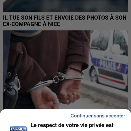
IL TUE SON FILS ET ENVOIE DES PHOTOS À SON
EX-COMPAGNE À NICE
Continuer sans accepter
Le respect de votre vie privée est
L’UN DES FONDATEURS SUPPOSÉS DE LA DZ