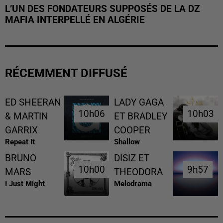
L’UN DES FONDATEURS SUPPOSÉS DE LA DZ
MAFIA INTERPELLÉ EN ALGÉRIE
RÉCEMMENT DIFFUSÉ
ED SHEERAN
LADY GAGA
10h06
10h06
10h03
10h03
& MARTIN
ET BRADLEY
GARRIX
COOPER
Repeat It
Shallow
BRUNO
DISIZ ET
10h00
10h00
9h57
9h57
MARS
THEODORA
I Just Might
Melodrama