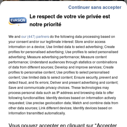
Continuer sans accepter
Le respect de votre vie privée est
notre priorité
We and
our (447) partners
do the following data processing based on
INCENDIES : L’ÎLE-DE-FRANCE LANCE UN ÉLAN
your consent and/or our legitimate interest: Store and/or access
information on a device; Use limited data to select advertising; Create
DE SOLIDARITÉ AVEC LES...
profiles for personalised advertising; Use profiles to select personalised
advertising; Measure advertising performance; Measure content
performance; Understand audiences through statistics or combinations
of data from different sources; Develop and improve services; Create
profiles to personalise content; Use profiles to select personalised
content; Use limited data to select content; Ensure security, prevent and
detect fraud, and fix errors; Deliver and present advertising and content;
Save and communicate privacy choices. These technologies may
process personal data such as IP address and browsing data to offer
following functionalities: Identify devices based on information actively
requested; Use precise geolocation data; Match and combine data from
other data sources; Link different devices; Identify devices based on
information transmitted automatically.
Vous pouvez accepter en cliquant sur "Accepter