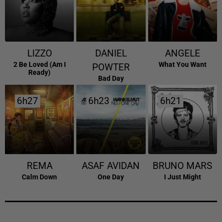
LIZZO
DANIEL
ANGELE
2 Be Loved (am I
What You Want
POWTER
Ready)
Bad Day
6h27
6h27
6h23
6h23
6h21
6h21
REMA
ASAF AVIDAN
BRUNO MARS
Calm Down
One Day
I Just Might