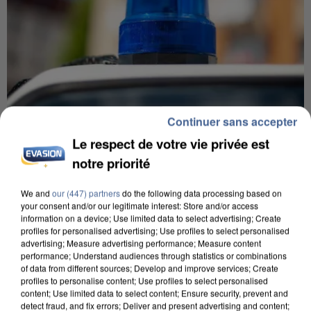
Continuer sans accepter
Le respect de votre vie privée est
5 août 2026
notre priorité
Une enquête ouverte à Marseille après la
découverte d’un enfant de...
We and
our (447) partners
do the following data processing based on
Trois personnes ont été placées en garde à vue.
your consent and/or our legitimate interest: Store and/or access
information on a device; Use limited data to select advertising; Create
profiles for personalised advertising; Use profiles to select personalised
advertising; Measure advertising performance; Measure content
performance; Understand audiences through statistics or combinations
of data from different sources; Develop and improve services; Create
profiles to personalise content; Use profiles to select personalised
content; Use limited data to select content; Ensure security, prevent and
detect fraud, and fix errors; Deliver and present advertising and content;