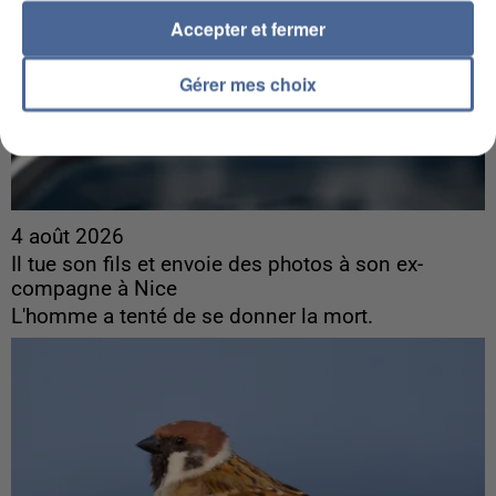
Accepter et fermer
Gérer mes choix
4 août 2026
Il tue son fils et envoie des photos à son ex-
compagne à Nice
L'homme a tenté de se donner la mort.