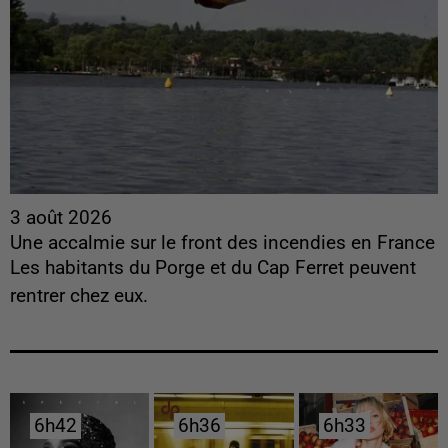
3 août 2026
Une accalmie sur le front des incendies en France
Les habitants du Porge et du Cap Ferret peuvent
rentrer chez eux.
6h42
6h42
6h36
6h36
6h33
6h33