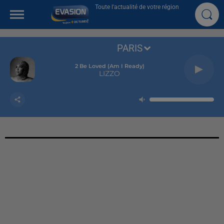
Toute l'actualité de votre région
PARIS
2 Be Loved (am I Ready)
LIZZO