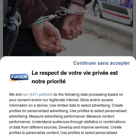
Continuer sans accepter
8h00
Le respect de votre vie privée est
Un second cadre de la DZ Mafia interpellé en
notre priorité
Algérie
Un cofondateur du réseau avait été interpellé
We and
our (447) partners
do the following data processing based on
quelques jours plus tôt.
your consent and/or our legitimate interest: Store and/or access
information on a device; Use limited data to select advertising; Create
profiles for personalised advertising; Use profiles to select personalised
advertising; Measure advertising performance; Measure content
performance; Understand audiences through statistics or combinations
of data from different sources; Develop and improve services; Create
profiles to personalise content; Use profiles to select personalised