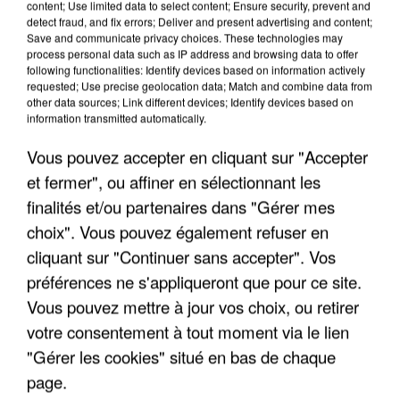
content; Use limited data to select content; Ensure security, prevent and
detect fraud, and fix errors; Deliver and present advertising and content;
Save and communicate privacy choices. These technologies may
process personal data such as IP address and browsing data to offer
following functionalities: Identify devices based on information actively
requested; Use precise geolocation data; Match and combine data from
other data sources; Link different devices; Identify devices based on
information transmitted automatically.
Vous pouvez accepter en cliquant sur "Accepter
et fermer", ou affiner en sélectionnant les
finalités et/ou partenaires dans "Gérer mes
6 août 2026
choix". Vous pouvez également refuser en
Gabriel Attal et Raphaël Glucksmann visés par des
cliquant sur "Continuer sans accepter". Vos
ingérences...
Sollicité, Sébastien Lecornu annonce un "travail
préférences ne s'appliqueront que pour ce site.
commun" avec les partis à la rentrée.
Vous pouvez mettre à jour vos choix, ou retirer
votre consentement à tout moment via le lien
"Gérer les cookies" situé en bas de chaque
page.