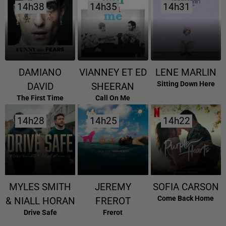
14h38
14h38
14h35
14h35
14h31
14h31
DAMIANO
VIANNEY ET ED
LENE MARLIN
Sitting Down Here
DAVID
SHEERAN
The First Time
Call On Me
14h28
14h28
14h25
14h25
14h22
14h22
MYLES SMITH
JEREMY
SOFIA CARSON
Come Back Home
& NIALL HORAN
FREROT
Drive Safe
Frerot