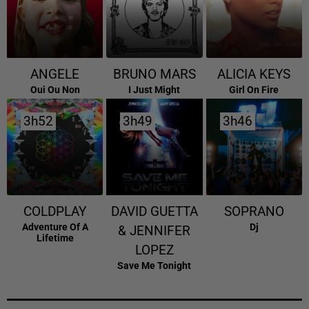
ANGELE
BRUNO MARS
ALICIA KEYS
Oui Ou Non
I Just Might
Girl On Fire
3h52
3h52
3h49
3h49
3h46
3h46
COLDPLAY
DAVID GUETTA
SOPRANO
Adventure Of A
Dj
& JENNIFER
Lifetime
LOPEZ
Save Me Tonight