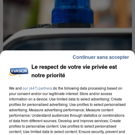
Continuer sans accepter
5 août 2026
Le respect de votre vie privée est
Une enquête ouverte à Marseille après la
notre priorité
découverte d’un enfant de...
Trois personnes ont été placées en garde à vue.
We and
our (447) partners
do the following data processing based on
your consent and/or our legitimate interest: Store and/or access
information on a device; Use limited data to select advertising; Create
profiles for personalised advertising; Use profiles to select personalised
advertising; Measure advertising performance; Measure content
performance; Understand audiences through statistics or combinations
of data from different sources; Develop and improve services; Create
profiles to personalise content; Use profiles to select personalised
content; Use limited data to select content; Ensure security, prevent and