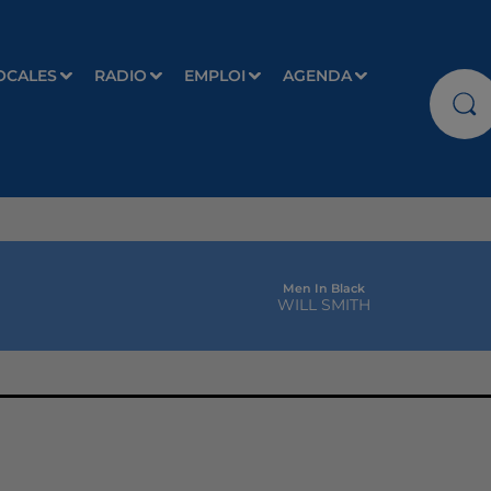
OCALES
RADIO
EMPLOI
AGENDA
Men In Black
WILL SMITH