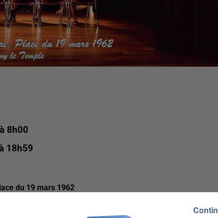
 à 8h00
 à 18h59
 place du 19 mars 1962
ple
Contin