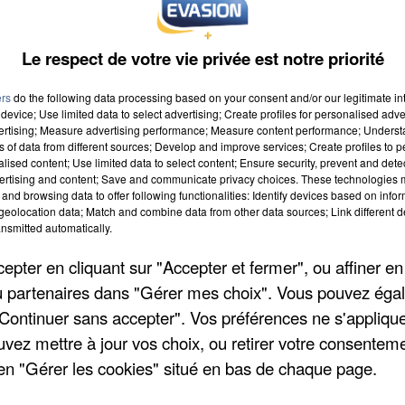
Le respect de votre vie privée est notre priorité
ers
do the following data processing based on your consent and/or our legitimate int
device; Use limited data to select advertising; Create profiles for personalised adver
vertising; Measure advertising performance; Measure content performance; Unders
ns of data from different sources; Develop and improve services; Create profiles to 
alised content; Use limited data to select content; Ensure security, prevent and detect
ertising and content; Save and communicate privacy choices. These technologies
and browsing data to offer following functionalities: Identify devices based on infor
eolocation data; Match and combine data from other data sources; Link different de
nsmitted automatically.
pter en cliquant sur "Accepter et fermer", ou affiner en
/ou partenaires dans "Gérer mes choix". Vous pouvez éga
"Continuer sans accepter". Vos préférences ne s'appliqu
uvez mettre à jour vos choix, ou retirer votre consenteme
en "Gérer les cookies" situé en bas de chaque page.