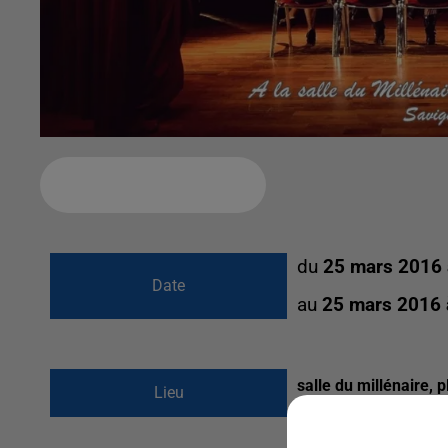
Ajouter à votre calendrier
du
25 mars 2016
Date
au
25 mars 2016
salle du millénaire,
Lieu
77176
savigny le tem