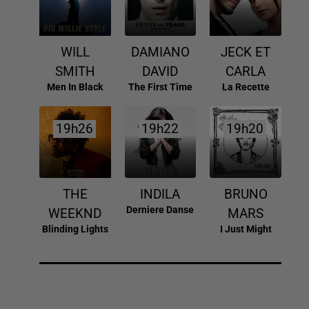
WILL
DAMIANO
JECK ET
SMITH
DAVID
CARLA
Men In Black
The First Time
La Recette
19h26
19h26
19h22
19h22
19h20
19h20
THE
INDILA
BRUNO
Derniere Danse
WEEKND
MARS
Blinding Lights
I Just Might