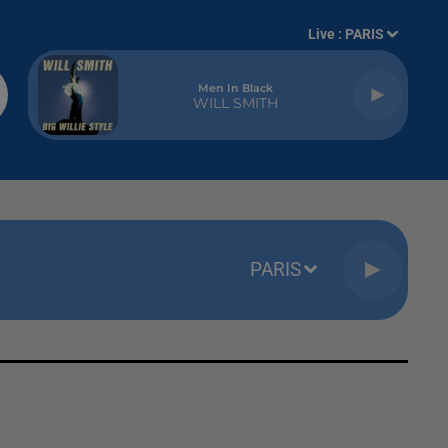
Live :
PARIS
Men In Black
WILL SMITH
PARIS