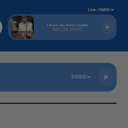
Live :
PARIS
I Knew You Were Trouble
TAYLOR SWIFT
PARIS