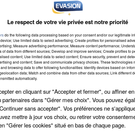
Le respect de votre vie privée est notre priorité
ers
do the following data processing based on your consent and/or our legitimate int
device; Use limited data to select advertising; Create profiles for personalised adver
vertising; Measure advertising performance; Measure content performance; Unders
ns of data from different sources; Develop and improve services; Create profiles to 
à 9h00
alised content; Use limited data to select content; Ensure security, prevent and detect
ertising and content; Save and communicate privacy choices. These technologies
à 19h59
and browsing data to offer following functionalities: Identify devices based on infor
eolocation data; Match and combine data from other data sources; Link different de
nsmitted automatically.
pter en cliquant sur "Accepter et fermer", ou affiner en
/ou partenaires dans "Gérer mes choix". Vous pouvez éga
"Continuer sans accepter". Vos préférences ne s'appliqu
uvez mettre à jour vos choix, ou retirer votre consenteme
en "Gérer les cookies" situé en bas de chaque page.