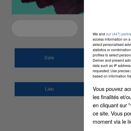
Ajouter à votre calendrier
We and
our (447) partn
access information on a 
select personalised ad
statistics or combinatio
du
21 juin 2022 
profiles to select person
Date
Deliver and present adv
au
21 juin 2022 
data such as IP address 
requested; Use precise g
based on information tra
Parvis de la mairie
Vous pouvez acce
Lieu
91530
Saint-Chéron
les finalités et
en cliquant sur 
ce site. Vous po
moment via le li