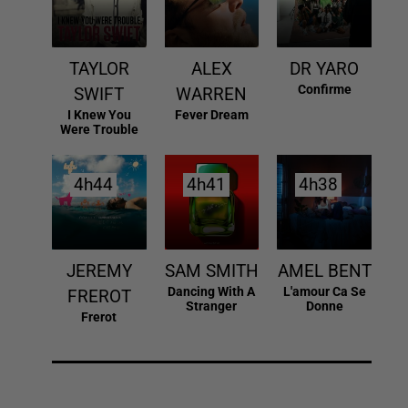
TAYLOR
ALEX
DR YARO
Confirme
SWIFT
WARREN
I Knew You
Fever Dream
Were Trouble
4h44
4h44
4h41
4h41
4h38
4h38
JEREMY
SAM SMITH
AMEL BENT
Dancing With A
L'amour Ca Se
FREROT
Stranger
Donne
Frerot