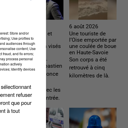
6 août 2026
6 août 2026
erest: Store and/or
Gabriel Attal et
Une touriste de
tising; Use profiles to
Raphaël
l’Oise emportée par
tand audiences through
Glucksmann visés
une coulée de boue
personalise content; Use
par des
en Haute-Savoie
 fraud, and fix errors;
ingérences...
 may process personal
Son corps a été
mation actively
Sollicité, Sébastien
retrouvé à cinq
vices; Identify devices
Lecornu annonce
kilomètres de là.
un "travail
 sélectionnant
commun" avec les
lement refuser
partis à la rentrée.
eront que pour
nt à tout