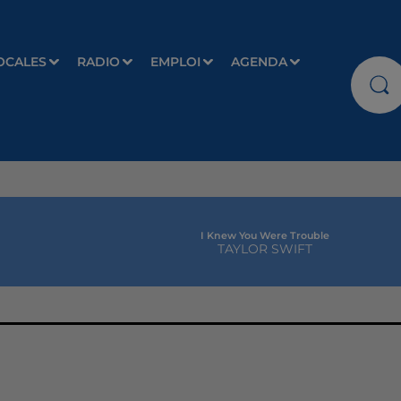
OCALES
RADIO
EMPLOI
AGENDA
I Knew You Were Trouble
TAYLOR SWIFT