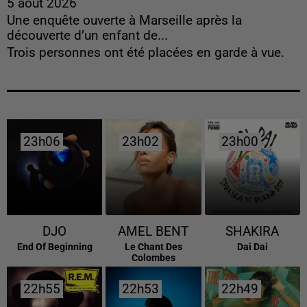
5 août 2026
Une enquête ouverte à Marseille après la
découverte d’un enfant de...
Trois personnes ont été placées en garde à vue.
23h06
23h06
23h02
23h02
23h00
23h00
DJO
AMEL BENT
SHAKIRA
End Of Beginning
Le Chant Des
Dai Dai
Colombes
22h55
22h55
22h53
22h53
22h49
22h49