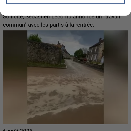
Gabriel Attal et Raphaël Glucksmann visés par des
ingérences...
Sollicité, Sébastien Lecornu annonce un "travail
commun" avec les partis à la rentrée.