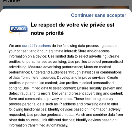
France.
Continuer sans accepter
Le respect de votre vie privée est
notre priorité
We and
our (447) partners
do the following data processing based on
your consent and/or our legitimate interest: Store and/or access
information on a device; Use limited data to select advertising; Create
profiles for personalised advertising; Use profiles to select personalised
advertising; Measure advertising performance; Measure content
performance; Understand audiences through statistics or combinations
of data from different sources; Develop and improve services; Create
profiles to personalise content; Use profiles to select personalised
content; Use limited data to select content; Ensure security, prevent and
detect fraud, and fix errors; Deliver and present advertising and content;
Save and communicate privacy choices. These technologies may
process personal data such as IP address and browsing data to offer
5 août 2026
following functionalities: Identify devices based on information actively
requested; Use precise geolocation data; Match and combine data from
Une enquête ouverte à Marseille après la
other data sources; Link different devices; Identify devices based on
découverte d’un enfant de...
information transmitted automatically.
Trois personnes ont été placées en garde à vue.