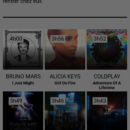
rentrer chez eux.
4h00
4h00
3h56
3h56
3h52
3h52
BRUNO MARS
ALICIA KEYS
COLDPLAY
I Just Might
Girl On Fire
Adventure Of A
Lifetime
3h49
3h49
3h46
3h46
3h43
3h43