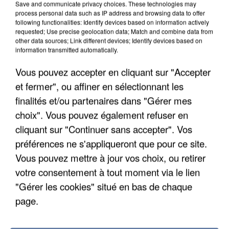
Save and communicate privacy choices. These technologies may
process personal data such as IP address and browsing data to offer
following functionalities: Identify devices based on information actively
requested; Use precise geolocation data; Match and combine data from
other data sources; Link different devices; Identify devices based on
information transmitted automatically.
Vous pouvez accepter en cliquant sur "Accepter
et fermer", ou affiner en sélectionnant les
finalités et/ou partenaires dans "Gérer mes
choix". Vous pouvez également refuser en
6 août 2026
cliquant sur "Continuer sans accepter". Vos
Gabriel Attal et Raphaël Glucksmann visés par des
ingérences...
préférences ne s'appliqueront que pour ce site.
Sollicité, Sébastien Lecornu annonce un "travail
Vous pouvez mettre à jour vos choix, ou retirer
commun" avec les partis à la rentrée.
votre consentement à tout moment via le lien
"Gérer les cookies" situé en bas de chaque
page.