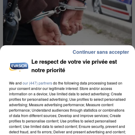
Continuer sans accepter
Le respect de votre vie privée est
7 août 2026
notre priorité
Un second cadre de la DZ Mafia interpellé en
Algérie
We and
our (447) partners
do the following data processing based on
Un cofondateur du réseau avait été interpellé
your consent and/or our legitimate interest: Store and/or access
quelques jours plus tôt.
information on a device; Use limited data to select advertising; Create
profiles for personalised advertising; Use profiles to select personalised
advertising; Measure advertising performance; Measure content
performance; Understand audiences through statistics or combinations
of data from different sources; Develop and improve services; Create
profiles to personalise content; Use profiles to select personalised
content; Use limited data to select content; Ensure security, prevent and
detect fraud, and fix errors; Deliver and present advertising and content;