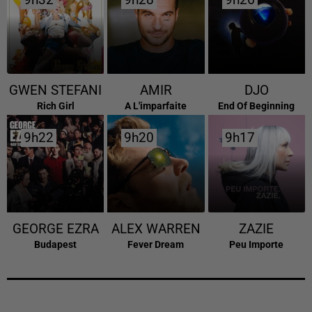
9h32
9h32
9h28
9h28
9h26
9h26
GWEN STEFANI
AMIR
DJO
Rich Girl
A L'imparfaite
End Of Beginning
9h22
9h22
9h20
9h20
9h17
9h17
GEORGE EZRA
ALEX WARREN
ZAZIE
Budapest
Fever Dream
Peu Importe