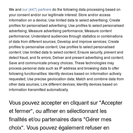
We and
our (447) partners
do the following data processing based on
your consent and/or our legitimate interest: Store and/or access
information on a device; Use limited data to select advertising; Create
profiles for personalised advertising; Use profiles to select personalised
advertising; Measure advertising performance; Measure content
performance; Understand audiences through statistics or combinations
of data from different sources; Develop and improve services; Create
profiles to personalise content; Use profiles to select personalised
content; Use limited data to select content; Ensure security, prevent and
detect fraud, and fix errors; Deliver and present advertising and content;
Save and communicate privacy choices. These technologies may
process personal data such as IP address and browsing data to offer
following functionalities: Identify devices based on information actively
requested; Use precise geolocation data; Match and combine data from
other data sources; Link different devices; Identify devices based on
information transmitted automatically.
LES DONNÉES DE 300 000 CLIENTS DÉROBÉES À
Vous pouvez accepter en cliquant sur "Accepter
INTERMARCHÉ APRÈS UNE...
et fermer", ou affiner en sélectionnant les
finalités et/ou partenaires dans "Gérer mes
choix". Vous pouvez également refuser en