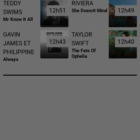
TEDDY
RIVIERA
12h51
12h51
12h49
12h49
She Doesn't Mind
SWIMS
Mr Know It All
GAVIN
TAYLOR
12h43
12h43
12h40
12h40
JAMES ET
SWIFT
The Fate Of
PHILIPPINE
Ophelia
Always