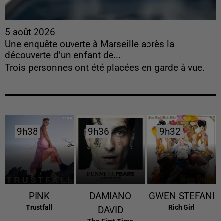
5 août 2026
Une enquête ouverte à Marseille après la
découverte d’un enfant de...
Trois personnes ont été placées en garde à vue.
9h38
9h38
9h36
9h36
9h32
9h32
PINK
DAMIANO
GWEN STEFANI
Trustfall
Rich Girl
DAVID
The First Time