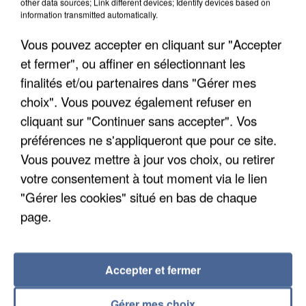
other data sources; Link different devices; Identify devices based on
information transmitted automatically.
7 août 2026
Un second cadre de la DZ Mafia interpellé en
Vous pouvez accepter en cliquant sur "Accepter
Algérie
et fermer", ou affiner en sélectionnant les
Un cofondateur du réseau avait été interpellé
finalités et/ou partenaires dans "Gérer mes
quelques jours plus tôt.
choix". Vous pouvez également refuser en
cliquant sur "Continuer sans accepter". Vos
préférences ne s'appliqueront que pour ce site.
Vous pouvez mettre à jour vos choix, ou retirer
votre consentement à tout moment via le lien
"Gérer les cookies" situé en bas de chaque
page.
Accepter et fermer
Gérer mes choix