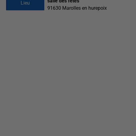
salle des fêtes
Lieu
91630
Marolles en hurepoix