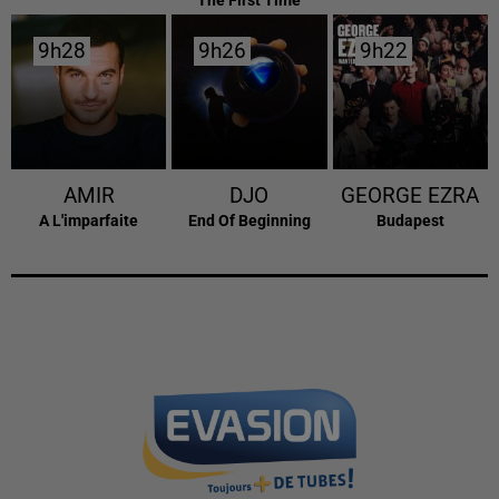
9h28
9h28
9h26
9h26
9h22
9h22
AMIR
DJO
GEORGE EZRA
A L'imparfaite
End Of Beginning
Budapest