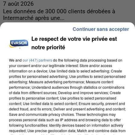
7 août 2026
Les données de 300 000 clients dérobées à
Intermarché après une...
Les données bancaires ne seraient pas
Continuer sans accepter
concernées.
Le respect de votre vie privée est
notre priorité
We and
our (447) partners
do the following data processing based on
your consent and/or our legitimate interest: Store and/or access
information on a device; Use limited data to select advertising; Create
profiles for personalised advertising; Use profiles to select personalised
advertising; Measure advertising performance; Measure content
performance; Understand audiences through statistics or combinations
of data from different sources; Develop and improve services; Create
profiles to personalise content; Use profiles to select personalised
content; Use limited data to select content; Ensure security, prevent and
detect fraud, and fix errors; Deliver and present advertising and content;
Save and communicate privacy choices. These technologies may
process personal data such as IP address and browsing data to offer
following functionalities: Identify devices based on information actively
requested; Use precise geolocation data; Match and combine data from