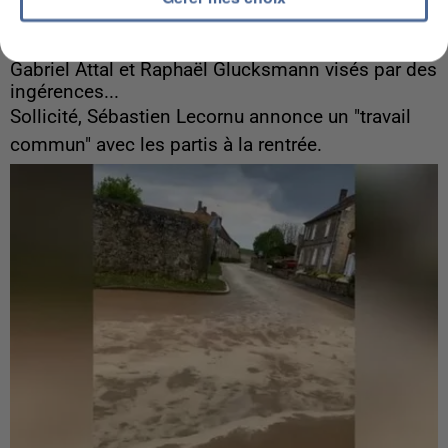
6 août 2026
Gabriel Attal et Raphaël Glucksmann visés par des
ingérences...
Sollicité, Sébastien Lecornu annonce un "travail
commun" avec les partis à la rentrée.