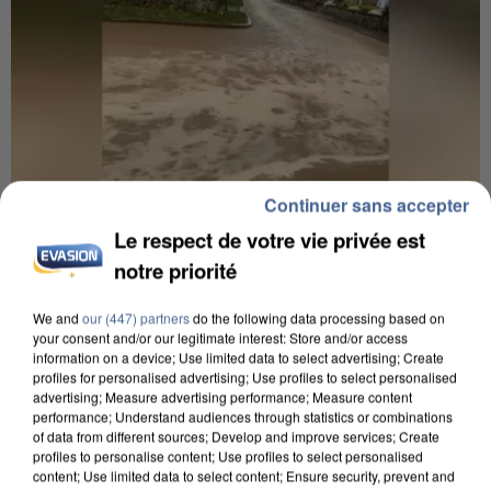
Continuer sans accepter
Le respect de votre vie privée est
7h56
notre priorité
Une touriste de l’Oise emportée par une coulée de
boue en Haute-Savoie
We and
our (447) partners
do the following data processing based on
your consent and/or our legitimate interest: Store and/or access
Son corps a été retrouvé à cinq kilomètres de là.
information on a device; Use limited data to select advertising; Create
profiles for personalised advertising; Use profiles to select personalised
advertising; Measure advertising performance; Measure content
performance; Understand audiences through statistics or combinations
of data from different sources; Develop and improve services; Create
profiles to personalise content; Use profiles to select personalised
content; Use limited data to select content; Ensure security, prevent and