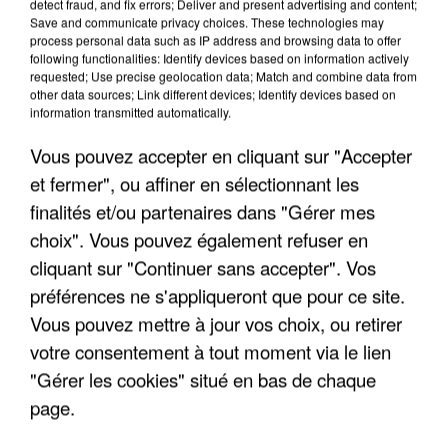
detect fraud, and fix errors; Deliver and present advertising and content;
Save and communicate privacy choices. These technologies may
process personal data such as IP address and browsing data to offer
following functionalities: Identify devices based on information actively
requested; Use precise geolocation data; Match and combine data from
other data sources; Link different devices; Identify devices based on
information transmitted automatically.
Vous pouvez accepter en cliquant sur "Accepter
et fermer", ou affiner en sélectionnant les
finalités et/ou partenaires dans "Gérer mes
5 août 2026
choix". Vous pouvez également refuser en
L’un des fondateurs supposés de la DZ Mafia
cliquant sur "Continuer sans accepter". Vos
interpellé en Algérie
préférences ne s'appliqueront que pour ce site.
Il est soupçonné d'y avoir mené ses opérations en
Vous pouvez mettre à jour vos choix, ou retirer
France.
votre consentement à tout moment via le lien
"Gérer les cookies" situé en bas de chaque
page.