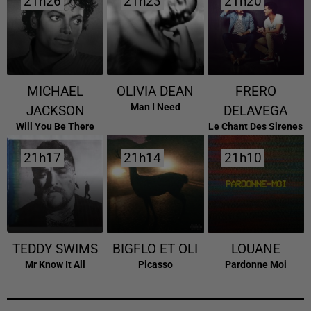
21h26
21h26
21h23
21h23
21h20
21h20
MICHAEL
OLIVIA DEAN
FRERO
Man I Need
JACKSON
DELAVEGA
Will You Be There
Le Chant Des Sirenes
21h17
21h17
21h14
21h14
21h10
21h10
TEDDY SWIMS
BIGFLO ET OLI
LOUANE
Mr Know It All
Picasso
Pardonne Moi