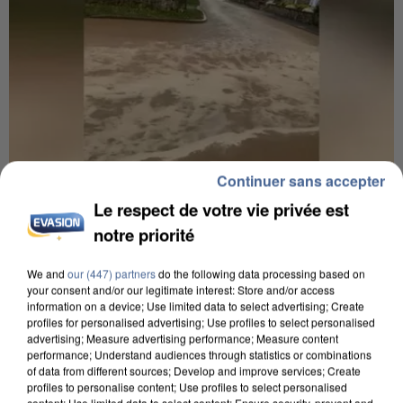
Continuer sans accepter
Le respect de votre vie privée est
6 août 2026
notre priorité
Une touriste de l’Oise emportée par une coulée de
boue en Haute-Savoie
We and
our (447) partners
do the following data processing based on
Son corps a été retrouvé à cinq kilomètres de là.
your consent and/or our legitimate interest: Store and/or access
information on a device; Use limited data to select advertising; Create
profiles for personalised advertising; Use profiles to select personalised
advertising; Measure advertising performance; Measure content
performance; Understand audiences through statistics or combinations
of data from different sources; Develop and improve services; Create
profiles to personalise content; Use profiles to select personalised
content; Use limited data to select content; Ensure security, prevent and