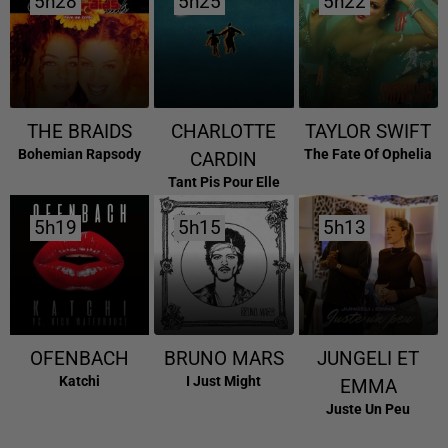
5h28
5h28
5h25
5h25
5h22
5h22
THE BRAIDS
CHARLOTTE
TAYLOR SWIFT
Bohemian Rapsody
The Fate Of Ophelia
CARDIN
Tant Pis Pour Elle
5h19
5h19
5h15
5h15
5h13
5h13
OFENBACH
BRUNO MARS
JUNGELI ET
Katchi
I Just Might
EMMA
Juste Un Peu