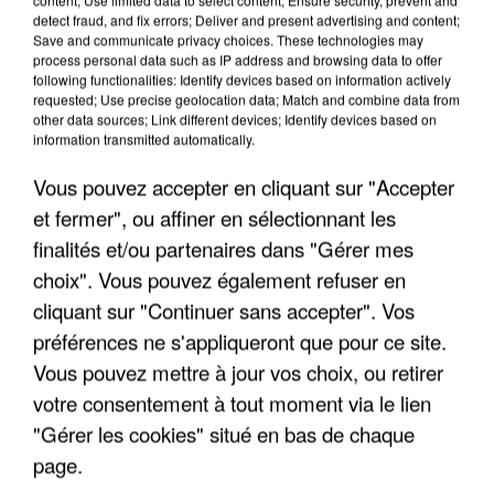
detect fraud, and fix errors; Deliver and present advertising and content;
Save and communicate privacy choices. These technologies may
process personal data such as IP address and browsing data to offer
following functionalities: Identify devices based on information actively
requested; Use precise geolocation data; Match and combine data from
other data sources; Link different devices; Identify devices based on
information transmitted automatically.
Vous pouvez accepter en cliquant sur "Accepter
et fermer", ou affiner en sélectionnant les
finalités et/ou partenaires dans "Gérer mes
5 août 2026
choix". Vous pouvez également refuser en
L’un des fondateurs supposés de la DZ Mafia
interpellé en Algérie
cliquant sur "Continuer sans accepter". Vos
Il est soupçonné d'y avoir mené ses opérations en
préférences ne s'appliqueront que pour ce site.
France.
Vous pouvez mettre à jour vos choix, ou retirer
votre consentement à tout moment via le lien
"Gérer les cookies" situé en bas de chaque
page.