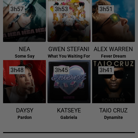
3h57
3h57
3h53
3h53
3h51
3h51
NEA
GWEN STEFANI
ALEX WARREN
Some Say
What You Waiting For
Fever Dream
3h48
3h48
3h45
3h45
3h41
3h41
DAYSY
KATSEYE
TAIO CRUZ
Pardon
Gabriela
Dynamite