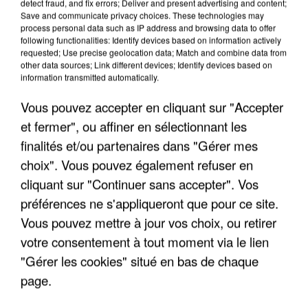
detect fraud, and fix errors; Deliver and present advertising and content;
Save and communicate privacy choices. These technologies may
process personal data such as IP address and browsing data to offer
following functionalities: Identify devices based on information actively
requested; Use precise geolocation data; Match and combine data from
other data sources; Link different devices; Identify devices based on
information transmitted automatically.
Vous pouvez accepter en cliquant sur "Accepter
et fermer", ou affiner en sélectionnant les
finalités et/ou partenaires dans "Gérer mes
choix". Vous pouvez également refuser en
6 août 2026
cliquant sur "Continuer sans accepter". Vos
Gabriel Attal et Raphaël Glucksmann visés par des
préférences ne s'appliqueront que pour ce site.
ingérences...
Vous pouvez mettre à jour vos choix, ou retirer
Sollicité, Sébastien Lecornu annonce un "travail
votre consentement à tout moment via le lien
commun" avec les partis à la rentrée.
"Gérer les cookies" situé en bas de chaque
page.