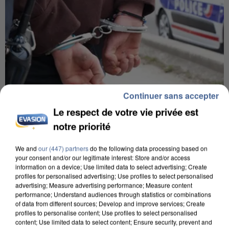
Continuer sans accepter
Le respect de votre vie privée est
7 août 2026
notre priorité
Un second cadre de la DZ Mafia interpellé en
Algérie
We and
our (447) partners
do the following data processing based on
your consent and/or our legitimate interest: Store and/or access
Un cofondateur du réseau avait été interpellé
information on a device; Use limited data to select advertising; Create
quelques jours plus tôt.
profiles for personalised advertising; Use profiles to select personalised
advertising; Measure advertising performance; Measure content
performance; Understand audiences through statistics or combinations
of data from different sources; Develop and improve services; Create
profiles to personalise content; Use profiles to select personalised
content; Use limited data to select content; Ensure security, prevent and