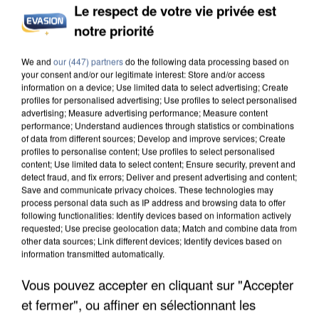
Le respect de votre vie privée est
notre priorité
We and
our (447) partners
do the following data processing based on
your consent and/or our legitimate interest: Store and/or access
information on a device; Use limited data to select advertising; Create
profiles for personalised advertising; Use profiles to select personalised
advertising; Measure advertising performance; Measure content
performance; Understand audiences through statistics or combinations
of data from different sources; Develop and improve services; Create
profiles to personalise content; Use profiles to select personalised
content; Use limited data to select content; Ensure security, prevent and
detect fraud, and fix errors; Deliver and present advertising and content;
6 août 2026
Save and communicate privacy choices. These technologies may
Une touriste de l’Oise emportée par une coulée de
process personal data such as IP address and browsing data to offer
boue en Haute-Savoie
following functionalities: Identify devices based on information actively
requested; Use precise geolocation data; Match and combine data from
Son corps a été retrouvé à cinq kilomètres de là.
other data sources; Link different devices; Identify devices based on
information transmitted automatically.
Vous pouvez accepter en cliquant sur "Accepter
et fermer", ou affiner en sélectionnant les