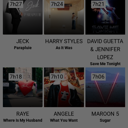
7h27
7h27
7h24
7h24
7h21
7h21
JECK
HARRY STYLES
DAVID GUETTA
Parapluie
As It Was
& JENNIFER
LOPEZ
Save Me Tonight
7h18
7h18
7h10
7h10
7h06
7h06
RAYE
ANGELE
MAROON 5
Where Is My Husband
What You Want
Sugar